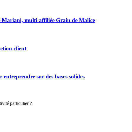
e Mariani, multi-affiliée Grain de Malice
ction client
 entreprendre sur des bases solides
vité particulier ?