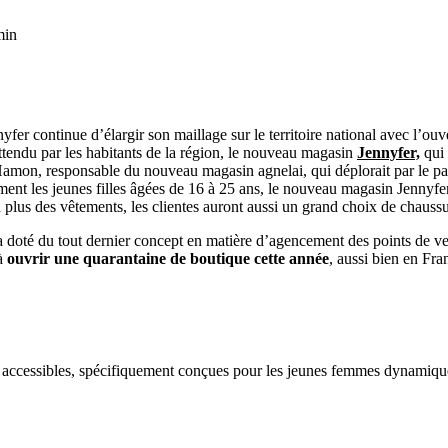
min
ennyfer continue d’élargir son maillage sur le territoire national avec 
endu par les habitants de la région, le nouveau magasin
Jennyfer,
qui 
mon, responsable du nouveau magasin agnelai, qui déplorait par le pass
ment les jeunes filles âgées de 16 à 25 ans, le nouveau magasin Jennyfer 
 plus des vêtements, les clientes auront aussi un grand choix de chaussur
 doté du tout dernier concept en matière d’agencement des points de ven
 à
ouvrir une quarantaine de boutique cette année
, aussi bien en Fra
t accessibles, spécifiquement conçues pour les jeunes femmes dynamiques