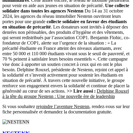
humanitaires
. Cette année encore, le réseau se mobilise pleinement
pour venir en aide aux jeunes en situation de précarité.
Une collecte
solidaire dans toutes les agences Nestenn
Du 14 au 31 octobre
2024, les agences du réseau immobilier Nestenn ouvriront leurs
portes pour une grande
collecte solidaire en faveur des étudiants
en situation de précarité
. Les donateurs sont invités à déposer des
denrées non périssables, des produits d’hygiène et des vêtements,
qui seront redistribués par l’association COP1. Benjamin Flohic, co-
fondateur de COP1, alerte sur l’urgence de la situation : « La
précarité étudiante en France atteint des niveaux alarmants, avec
entre 50 000 et 110 000 étudiants vivant sous le seuil de pauvreté, et
70 % peinent à satisfaire leurs besoins essentiels ». Cette campagne
vise donc à apporter un soutien concret à ceux qui en ont le plus
besoin. Delphine Rouxel, présidente de Nestenn, rejoint cet appel à
la solidarité et s’investit activement pour soutenir les étudiants en
situation de précarité. À travers cette nouvelle initiative, le groupe
renforce son engagement envers la solidarité et continue de placer la
générosité au cœur de ses actions.
>> Lire aussi :
Delphine Rouxel
à la tête du groupe Nestenn : Une nouvelle ère de leadership
Si vous souhaitez
rejoindre l’aventure Nestenn
, rendez-vous sur leur
fiche personnalisée et demandez la documentation gratuite.