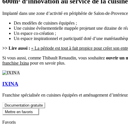
600m² d’innovation au service de la cuisine
Implanté dans une zone d’activité en périphérie de Salon-de-Provenc
Des modèles de cuisines équipées ;
Une cuisine événementielle mappée projetant une dizaine de réal
Un espace co-création ;
Un espace inspirationnel et participatif doté d’une matériauthèq
>> Lire aussi :
« La période est tout à fait propice pour créer son e
Si vous aussi, comme Thibault Renaudin, vous souhaitez
ouvrir un m
franchise Ixina
pour en savoir plus.
IXINA
Franchise spécialisée en cuisines équipées et aménagement d’intérieur
Documentation gratuite
Mettre en favoris
Favoris