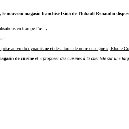
e,
le nouveau magasin franchisé Ixina de Thibault Renaudin dispos
isations en trompe-l’œil ;
ue.
ntreprise au vu du dynamisme et des atouts de notre enseigne », Elodie 
agasin de cuisine
et
« proposer des cuisines à la clientèle sur une la
.