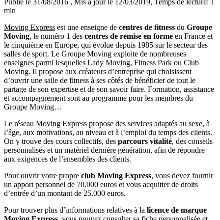
Publié le 31/08/2016
, Mis à jour le 12/03/2019
, Temps de lecture: 1
min
Moving Express
est une enseigne de
centres de fitness
du
Groupe
Moving
, le numéro 1 des
centres de remise en forme
en France et
le cinquième en Europe, qui évolue depuis 1985 sur le secteur des
salles de sport. Le Groupe Moving exploite de nombreuses
enseignes parmi lesquelles Lady Moving, Fitness Park ou Club
Moving. Il propose aux créateurs d’entreprise qui choisissent
d’ouvrir une salle de fitness à ses côtés de bénéficier de tout le
partage de son expertise et de son savoir faire. Formation, assistance
et accompagnement sont au programme pour les membres du
Groupe Moving…
Le réseau Moving Express propose des services adaptés au sexe, à
l’âge, aux motivations, au niveau et à l’emploi du temps des clients.
On y trouve des cours collectifs, des
parcours vitalité
, des conseils
personnalisés et un matériel dernière génération, afin de répondre
aux exigences de l’ensembles des clients.
Pour ouvrir votre propre
club Moving Express
, vous devez fournir
un apport personnel de 70.000 euros et vous acquitter de droits
d’entrée d’un montant de 25.000 euros.
Pour trouver plus d’informations relatives à la
licence de marque
Moving Express
, vous pouvez consulter sa fiche personnalisée et