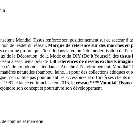
min
’enseigne Mondial Tissus renforce son positionnement sur ce secteur d’a
sition de leader du réseau.
Marque de référence sur des marchés en p
 sa marque propre qui s’inscrit dans la volonté de modernisation de l’ens
ux de la Décoration, de la Mode et du DIY (Do It Yourself) des
tissus 
posera à ses clients près de
150 références de dessins exclusifs imaginé
s de création moderne et tendance. Attaché à l’environnement, Mondial 
x matières naturelles (bambou, laine…) pour des collections éthiques et 
e n’en oublie pas pour autant les accessoires et offrira à ses clients un
 en 1981 et lancé en franchise en 2015,
le réseau
****
Mondial Tissus
c
 rejoindre son concept et poursuivre son développement.
s de couture et mercerie