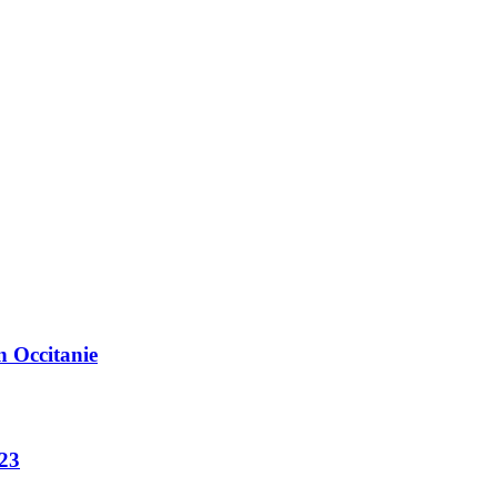
n Occitanie
023