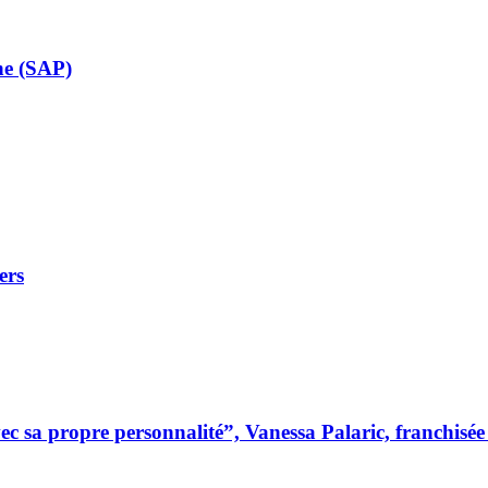
ne (SAP)
ers
 sa propre personnalité”, Vanessa Palaric, franchisé