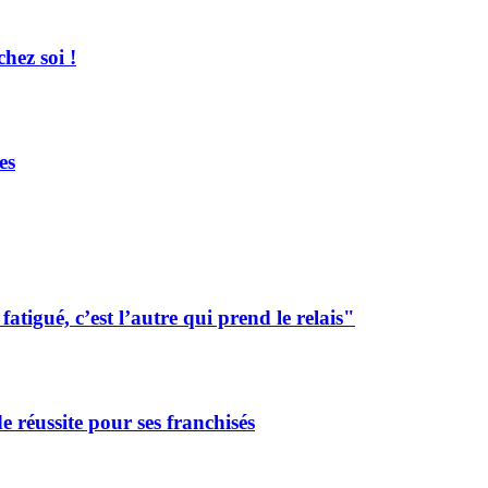
hez soi !
es
tigué, c’est l’autre qui prend le relais"
de réussite pour ses franchisés