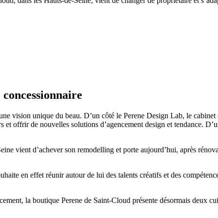
oud, dans les Hauts-de-Seine, vient de changer de propriétaire et s’ada
 concessionnaire
r une vision unique du beau. D’un côté le Perene Design Lab, le cabine
 et offrir de nouvelles solutions d’agencement design et tendance. D’un
Seine vient d’achever son remodelling et porte aujourd’hui, après réno
haite en effet réunir autour de lui des talents créatifs et des compéten
gencement, la boutique Perene de Saint-Cloud présente désormais deux cu