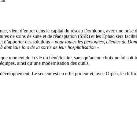
min
ce, vient d’entrer dans le capital du
réseau Domidom
, avec une prise 
uctures de soins de suite et de réadaptation (SSR) et les Ephad sera facili
et d’apporter des solutions «
pour toutes les personnes, clientes de Dom
 domicile lors de la sortie de leur hospitalisation
».
haque moment de la vie du bénéficiaire, sans qu’aucun choix ne lui soit 
 équipes, ainsi qu’une modernisation des outils.
éveloppement. Le secteur est en effet porteur et, avec Orpea, le chiff