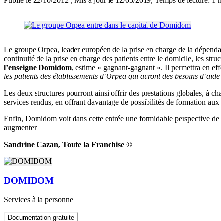
Publié le 22/10/2012
, Mis à jour le 12/03/2019
, Temps de lecture: 1 
Le groupe Orpea, leader européen de la prise en charge de la dépendan
continuité de la prise en charge des patients entre le domicile, les str
l’enseigne Domidom
, estime « gagnant-gagnant ». Il permettra en eff
les patients des établissements d’Orpea qui auront des besoins d’aide à
Les deux structures pourront ainsi offrir des prestations globales, à c
services rendus, en offrant davantage de possibilités de formation aux
Enfin, Domidom voit dans cette entrée une formidable perspective de d
augmenter.
Sandrine Cazan, Toute la Franchise ©
DOMIDOM
Services à la personne
Documentation gratuite