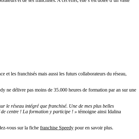
rateurs et de ses franchisés. A cet effet, elle s’est dotée d’un vaste
e et les franchisés mais aussi les futurs collaborateurs du réseau,
eedy ne délivre pas moins de 35.000 heures de formation par an sur une
ur le réseau intégré que franchisé. Une de mes plus belles
de centre ! La formation y participe ! »
témoigne ainsi Idalina
dez-vous sur la fiche
franchise Speedy
pour en savoir plus.