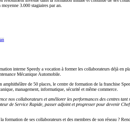
t résolument investie dans la formation initiale et continue de ses collabo
n moyenne 3.000 stagiaires par an.
ation interne Speedy a vocation à former les collaborateurs déjà en plac
Maintenance Mécanique Automobile.
’un amphithéâtre de 50 places, le centre de formation de la franchise Sp
mécanique, management, informatique, sécurité et même commerce.
ce nos collaborateurs et améliorer les performances des centres tant s
teur de Service Rapide, passer adjoint et progresser pour devenir Chef 
la formation de ses collaborateurs et des membres de son réseau ? Ren