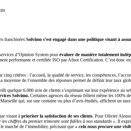
min
es franchisées
Solvimo s’est engagé dans une politique visant à assure
ux services d’Opinion System pour
évaluer de manière totalement indépe
rement performante et certifiée ISO par Afnor Certification. C’est donc e
r cinq critères : l’accueil, la qualité de service, les compétences, l’acc
 moyenne de l’ensemble des réponses permet de définir leur taux global
eilli quelque 6.000 avis de clients s’exprimant sur leur expérience au 
rvices Solvimo.
Certaines agences du réseau frôlent même les 100% de 
arseille qui, sur une centaine ou plus d’avis étudiés, affichent un taux
que visant à
prioriser la satisfaction de ses clients
. Pour Olivier Alons
 les chiffres du premier trimestre sont fidèles à nos standards »
. Il exp
r le marché de l’immobilier, précisant que
« cela nous procure une visib