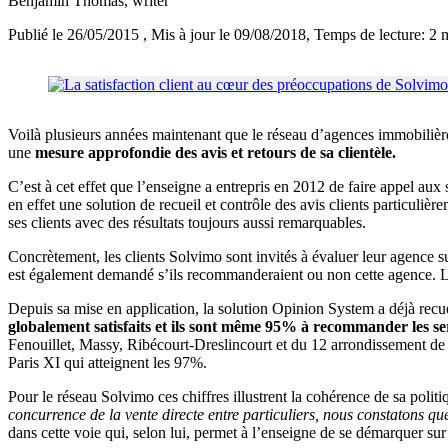
Benjamin Thomas
, writer
Publié le 26/05/2015
, Mis à jour le 09/08/2018
, Temps de lecture: 2 
Voilà plusieurs années maintenant que le réseau d’agences immobilièr
une
mesure approfondie des avis et retours de sa clientèle.
C’est à cet effet que l’enseigne a entrepris en 2012 de faire appel a
en effet une solution de recueil et contrôle des avis clients particuliè
ses clients avec des résultats toujours aussi remarquables.
Concrètement, les clients Solvimo sont invités à évaluer leur agence su
est également demandé s’ils recommanderaient ou non cette agence. La
Depuis sa mise en application, la solution Opinion System a déjà recu
globalement satisfaits et ils sont même 95% à recommander les se
Fenouillet, Massy, Ribécourt-Dreslincourt et du 12 arrondissement de M
Paris XI qui atteignent les 97%.
Pour le réseau Solvimo ces chiffres illustrent la cohérence de sa politi
concurrence de la vente directe entre particuliers, nous constatons que
dans cette voie qui, selon lui, permet à l’enseigne de se démarquer su