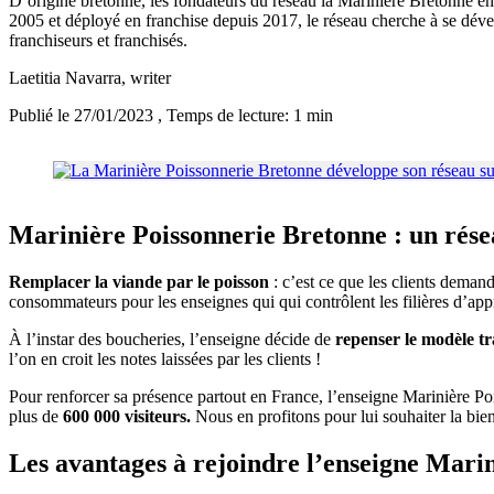
D’origine bretonne, les fondateurs du réseau la Marinière Bretonne ent
2005 et déployé en franchise depuis 2017, le réseau cherche à se dévelo
franchiseurs et franchisés.
Laetitia Navarra
, writer
Publié le 27/01/2023
, Temps de lecture: 1 min
Marinière Poissonnerie Bretonne : un résea
Remplacer la viande par le poisson
: c’est ce que les clients demand
consommateurs pour les enseignes qui qui contrôlent les filières d’a
À l’instar des boucheries, l’enseigne décide de
repenser le modèle tr
l’on en croit les notes laissées par les clients !
Pour renforcer sa présence partout en France, l’enseigne Marinière Poi
plus de
600 000 visiteurs.
Nous en profitons pour lui souhaiter la bien
Les avantages à rejoindre l’enseigne Mari