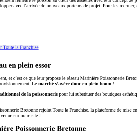
endent remettre le poisson au cœur des assiettes avec leur concept de p
pper avec l’arrivée de nouveaux porteurs de projet. Pour les recruter, el
u en plein essor
ent, et c’est ce que leur propose le réseau Marinière Poissonnerie Breton
pprovisionnement. Le
marché s’avère donc en plein boom
!
aditionnel de la poissonnerie
pour lui substituer des boutiques esthétiqu
ssonnerie Bretonne rejoint Toute la Franchise, la plateforme de mise en 
venue sur notre site !
nière Poissonnerie Bretonne