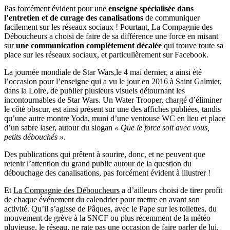
Pas forcément évident pour une
enseigne spécialisée dans
l’entretien et de curage des canalisations
de communiquer
facilement sur les réseaux sociaux ! Pourtant, La Compagnie des
Déboucheurs a choisi de faire de sa différence une force en misant
sur
une communication complètement décalée
qui trouve toute sa
place sur les réseaux sociaux, et particulièrement sur Facebook.
La journée mondiale de Star Wars,le 4 mai dernier, a ainsi été
l’occasion pour l’enseigne qui a vu le jour en 2016 à Saint Galmier,
dans la Loire, de publier plusieurs visuels détournant les
incontournables de Star Wars. Un Water Trooper, chargé d’éliminer
le côté obscur, est ainsi présent sur une des affiches publiées, tandis
qu’une autre montre Yoda, muni d’une ventouse WC en lieu et place
d’un sabre laser, autour du slogan
« Que le force soit avec vous,
petits débouchés »
.
Des publications qui prêtent à sourire, donc, et ne peuvent que
retenir l’attention du grand public autour de la question du
débouchage des canalisations, pas forcément évident à illustrer !
Et
La Compagnie des Déboucheurs
a d’ailleurs choisi de tirer profit
de chaque événement du calendrier pour mettre en avant son
activité. Qu’il s’agisse de Pâques, avec le Pape sur les toilettes, du
mouvement de grève à la SNCF ou plus récemment de la météo
pluvieuse, le réseau, ne rate pas une occasion de faire parler de lui.