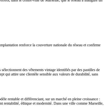
réol, dans le centre-ville de Marseille, que le réseau a inauguré un
mplantation renforce la couverture nationale du réseau et confirme
sélectionnent des vêtements vintage identifiés par des pastilles de
t qui attire une clientèle sensible aux valeurs de durabilité, sans
èle rentable et différenciant, sur un marché en pleine croissance :
t rentabilité, éthique et modernité. Dans une ville comme Marseille,