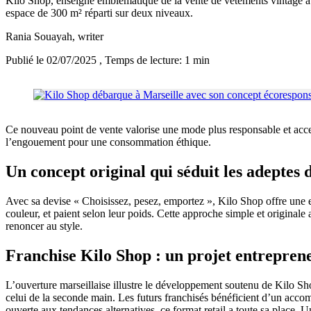
Kilo Shop, enseigne emblématique de la vente de vêtements vintage au k
espace de 300 m² réparti sur deux niveaux.
Rania Souayah
, writer
Publié le 02/07/2025
, Temps de lecture: 1 min
Ce nouveau point de vente valorise une mode plus responsable et acces
l’engouement pour une consommation éthique.
Un concept original qui séduit les adeptes 
Avec sa devise « Choisissez, pesez, emportez », Kilo Shop offre une ex
couleur, et paient selon leur poids. Cette approche simple et originale 
renoncer au style.
Franchise Kilo Shop : un projet entrepren
L’ouverture marseillaise illustre le développement soutenu de Kilo Sho
celui de la seconde main. Les futurs franchisés bénéficient d’un acco
ouverte aux tendances alternatives, ce format retail a toute sa place. 