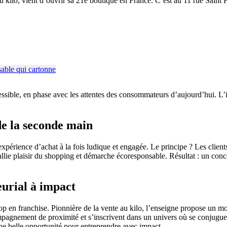
ilo, vient d’ouvrir sa 21e boutique en France. C’est au 11 rue Saint Fer
sible, en phase avec les attentes des consommateurs d’aujourd’hui. L’i
de la seconde main
périence d’achat à la fois ludique et engagée. Le principe ? Les clients 
allie plaisir du shopping et démarche écoresponsable. Résultat : un concep
eurial à impact
p en franchise. Pionnière de la vente au kilo, l’enseigne propose un mod
mpagnement de proximité et s’inscrivent dans un univers où se conjuguen
Une belle opportunité pour entreprendre avec impact.