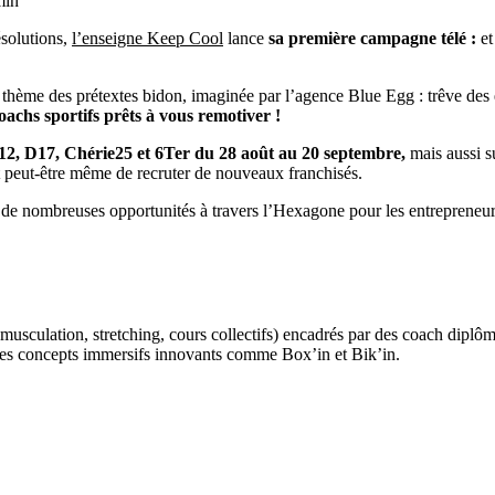
min
ésolutions,
l’enseigne Keep Cool
lance
sa première campagne télé :
et
thème des prétextes bidon, imaginée par l’agence Blue Egg : trêve des 
oachs sportifs prêts à vous remotiver !
2, D17, Chérie25 et 6Ter du 28 août au 20 septembre,
mais aussi s
et peut-être même de recruter de nouveaux franchisés.
 de nombreuses opportunités à travers l’Hexagone pour les entrepreneu
sculation, stretching, cours collectifs) encadrés par des coach diplômés
des concepts immersifs innovants comme Box’in et Bik’in.