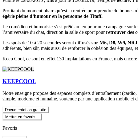
Publié le 29/08/2015
, Mis à jour le 12/03/2019
, Temps de lecture: 1 
Profitant du moment phare qu’est la rentrée pour prendre de bonnes r
égérie pleine d’humour en la personne de Titoff.
Le comédien et humoriste s’est prêté au jeu pour une campagne sur le 
l’anniversaire du chat, direction la salle de sport pour
retrouver des c
Les spots de 10 à 20 secondes seront diffusés
sur M6, D8, W9, NRJ1
adhérents, bien sûr, mais aussi de renforcer la cohésion des équipes, 
Keep Cool, ce sont en effet 130 implantations en France, mais encore
KEEPCOOL
Notre enseigne propose des espaces complets d’entraînement (cardio, mu
simple, moderne et humaine, soutenue par une application mobile et 
Documentation gratuite
Mettre en favoris
Favoris