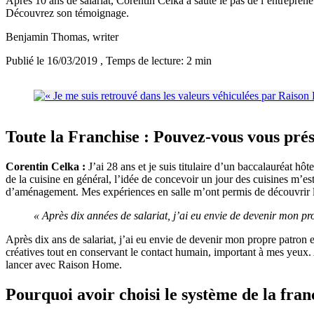
Après 10 ans de salariat, Corentin Celka a sauté le pas de l’entrepren
Découvrez son témoignage.
Benjamin Thomas
, writer
Publié le 16/03/2019
, Temps de lecture: 2 min
Toute la Franchise : Pouvez-vous vous pré
Corentin Celka :
J’ai 28 ans et je suis titulaire d’un baccalauréat hôt
de la cuisine en général, l’idée de concevoir un jour des cuisines m’e
d’aménagement. Mes expériences en salle m’ont permis de découvrir le 
« Après dix années de salariat, j’ai eu envie de devenir mon pr
Après dix ans de salariat, j’ai eu envie de devenir mon propre patron e
créatives tout en conservant le contact humain, important à mes yeux.
lancer avec Raison Home.
Pourquoi avoir choisi le système de la franc