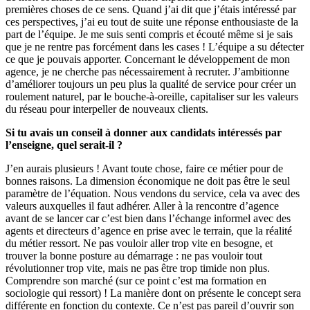
premières choses de ce sens. Quand j’ai dit que j’étais intéressé par
ces perspectives, j’ai eu tout de suite une réponse enthousiaste de la
part de l’équipe. Je me suis senti compris et écouté même si je sais
que je ne rentre pas forcément dans les cases ! L’équipe a su détecter
ce que je pouvais apporter. Concernant le développement de mon
agence, je ne cherche pas nécessairement à recruter. J’ambitionne
d’améliorer toujours un peu plus la qualité de service pour créer un
roulement naturel, par le bouche-à-oreille, capitaliser sur les valeurs
du réseau pour interpeller de nouveaux clients.
Si tu avais un conseil à donner aux candidats intéressés par
l’enseigne, quel serait-il ?
J’en aurais plusieurs ! Avant toute chose, faire ce métier pour de
bonnes raisons. La dimension économique ne doit pas être le seul
paramètre de l’équation. Nous vendons du service, cela va avec des
valeurs auxquelles il faut adhérer. Aller à la rencontre d’agence
avant de se lancer car c’est bien dans l’échange informel avec des
agents et directeurs d’agence en prise avec le terrain, que la réalité
du métier ressort. Ne pas vouloir aller trop vite en besogne, et
trouver la bonne posture au démarrage : ne pas vouloir tout
révolutionner trop vite, mais ne pas être trop timide non plus.
Comprendre son marché (sur ce point c’est ma formation en
sociologie qui ressort) ! La manière dont on présente le concept sera
différente en fonction du contexte. Ce n’est pas pareil d’ouvrir son