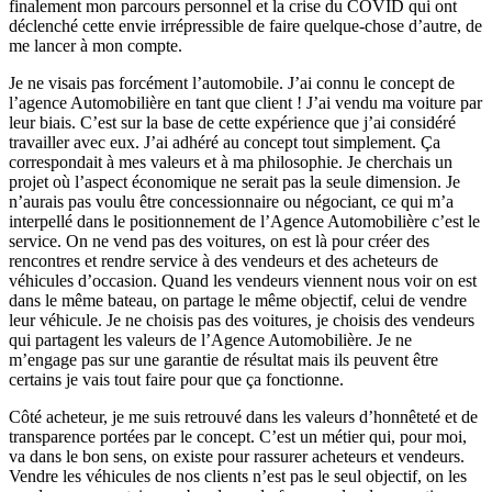
finalement mon parcours personnel et la crise du COVID qui ont
déclenché cette envie irrépressible de faire quelque-chose d’autre, de
me lancer à mon compte.
Je ne visais pas forcément l’automobile. J’ai connu le concept de
l’agence Automobilière en tant que client ! J’ai vendu ma voiture par
leur biais. C’est sur la base de cette expérience que j’ai considéré
travailler avec eux. J’ai adhéré au concept tout simplement. Ça
correspondait à mes valeurs et à ma philosophie. Je cherchais un
projet où l’aspect économique ne serait pas la seule dimension. Je
n’aurais pas voulu être concessionnaire ou négociant, ce qui m’a
interpellé dans le positionnement de l’Agence Automobilière c’est le
service. On ne vend pas des voitures, on est là pour créer des
rencontres et rendre service à des vendeurs et des acheteurs de
véhicules d’occasion. Quand les vendeurs viennent nous voir on est
dans le même bateau, on partage le même objectif, celui de vendre
leur véhicule. Je ne choisis pas des voitures, je choisis des vendeurs
qui partagent les valeurs de l’Agence Automobilière. Je ne
m’engage pas sur une garantie de résultat mais ils peuvent être
certains je vais tout faire pour que ça fonctionne.
Côté acheteur, je me suis retrouvé dans les valeurs d’honnêteté et de
transparence portées par le concept. C’est un métier qui, pour moi,
va dans le bon sens, on existe pour rassurer acheteurs et vendeurs.
Vendre les véhicules de nos clients n’est pas le seul objectif, on les