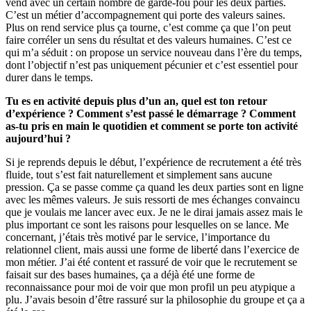
vend avec un certain nombre de garde-fou pour les deux parties.
C’est un métier d’accompagnement qui porte des valeurs saines.
Plus on rend service plus ça tourne, c’est comme ça que l’on peut
faire corréler un sens du résultat et des valeurs humaines. C’est ce
qui m’a séduit : on propose un service nouveau dans l’ère du temps,
dont l’objectif n’est pas uniquement pécunier et c’est essentiel pour
durer dans le temps.
Tu es en activité depuis plus d’un an, quel est ton retour
d’expérience ? Comment s’est passé le démarrage ? Comment
as-tu pris en main le quotidien et comment se porte ton activité
aujourd’hui ?
Si je reprends depuis le début, l’expérience de recrutement a été très
fluide, tout s’est fait naturellement et simplement sans aucune
pression. Ça se passe comme ça quand les deux parties sont en ligne
avec les mêmes valeurs. Je suis ressorti de mes échanges convaincu
que je voulais me lancer avec eux. Je ne le dirai jamais assez mais le
plus important ce sont les raisons pour lesquelles on se lance. Me
concernant, j’étais très motivé par le service, l’importance du
relationnel client, mais aussi une forme de liberté dans l’exercice de
mon métier. J’ai été content et rassuré de voir que le recrutement se
faisait sur des bases humaines, ça a déjà été une forme de
reconnaissance pour moi de voir que mon profil un peu atypique a
plu. J’avais besoin d’être rassuré sur la philosophie du groupe et ça a