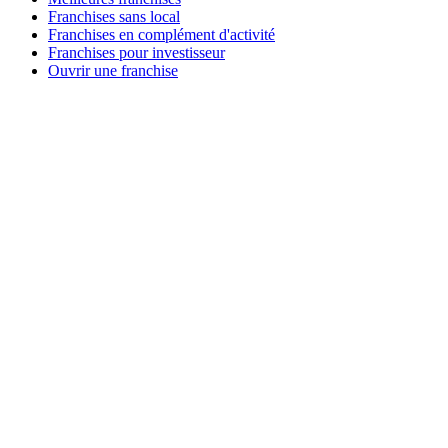
Franchises sans local
Franchises en complément d'activité
Franchises pour investisseur
Ouvrir une franchise