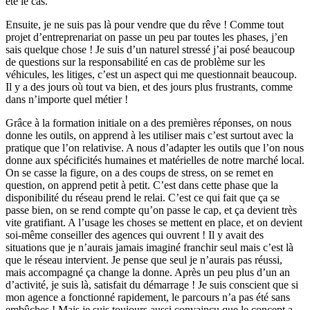
été le cas.
Ensuite, je ne suis pas là pour vendre que du rêve ! Comme tout
projet d’entreprenariat on passe un peu par toutes les phases, j’en
sais quelque chose ! Je suis d’un naturel stressé j’ai posé beaucoup
de questions sur la responsabilité en cas de problème sur les
véhicules, les litiges, c’est un aspect qui me questionnait beaucoup.
Il y a des jours où tout va bien, et des jours plus frustrants, comme
dans n’importe quel métier !
Grâce à la formation initiale on a des premières réponses, on nous
donne les outils, on apprend à les utiliser mais c’est surtout avec la
pratique que l’on relativise. A nous d’adapter les outils que l’on nous
donne aux spécificités humaines et matérielles de notre marché local.
On se casse la figure, on a des coups de stress, on se remet en
question, on apprend petit à petit. C’est dans cette phase que la
disponibilité du réseau prend le relai. C’est ce qui fait que ça se
passe bien, on se rend compte qu’on passe le cap, et ça devient très
vite gratifiant. A l’usage les choses se mettent en place, et on devient
soi-même conseiller des agences qui ouvrent ! Il y avait des
situations que je n’aurais jamais imaginé franchir seul mais c’est là
que le réseau intervient. Je pense que seul je n’aurais pas réussi,
mais accompagné ça change la donne. Après un peu plus d’un an
d’activité, je suis là, satisfait du démarrage ! Je suis conscient que si
mon agence a fonctionné rapidement, le parcours n’a pas été sans
embûches ! Mais je suis toujours aussi convaincu que le concept a