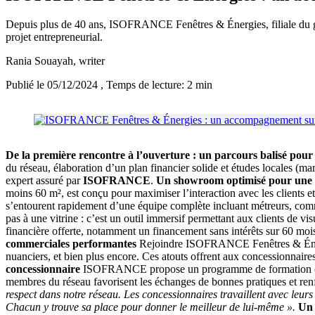
Depuis plus de 40 ans, ISOFRANCE Fenêtres & Énergies, filiale du g
projet entrepreneurial.
Rania Souayah
, writer
Publié le 05/12/2024
, Temps de lecture: 2 min
De la première rencontre à l’ouverture : un parcours balisé pour 
du réseau, élaboration d’un plan financier solide et études locales (m
expert assuré par
ISOFRANCE
.
Un showroom optimisé pour une ex
moins 60 m², est conçu pour maximiser l’interaction avec les clients e
s’entourent rapidement d’une équipe complète incluant métreurs, comme
pas à une vitrine : c’est un outil immersif permettant aux clients de vis
financière offerte, notamment un financement sans intérêts sur 60 mois
commerciales performantes
Rejoindre ISOFRANCE Fenêtres & Énergies
nuanciers, et bien plus encore. Ces atouts offrent aux concessionnaires 
concessionnaire
ISOFRANCE propose un programme de formation comple
membres du réseau favorisent les échanges de bonnes pratiques et re
respect dans notre réseau. Les concessionnaires travaillent avec leur
Chacun y trouve sa place pour donner le meilleur de lui-même ».
Un 