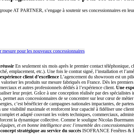
roupe AT PARTNER, s’engage à soutenir ses concessionnaires en leur fo
réussir
En seulement six mois après le premier contact téléphonique, 
arché, emplacement, etc.). Une fois le contrat signé, l’installation et 
périence client d’excellence
L’agencement du showroom est un pili
t valoriser les produits sur mesure fabriqués en France. Dès les premier
rciaux et autres professionnels dédiés à l’expérience client.
Une expé
ualiser leur projet. Grâce à une conception réalisée par des spécialistes i
, permet aux concessionnaires de se concentrer sur leur cœur de métier to
, c’est bénéficier de campagnes nationales impactantes, de partenariat
une visibilité maximale et renforcent leur capacité à fidéliser une clien
t et adapté couvrant les volets techniques, commerciaux, administra
nforcent la dynamique collective. Comme le souligne Nicolas Buermann,
s équipes, et en bonne intelligence avec l’ensemble des concessionnaire
concept stratégique au service du succès
ISOFRANCE Fenêtres & Énerg