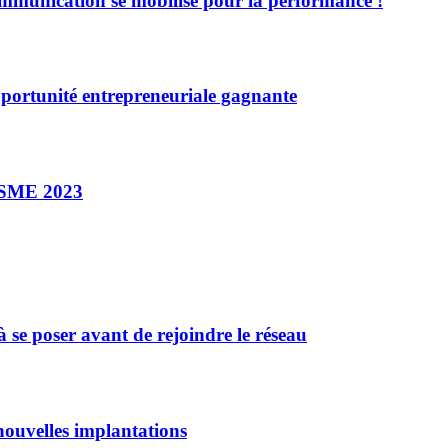
munication se mobilise pour la performance !
ortunité entrepreneuriale gagnante
 SME 2023
 se poser avant de rejoindre le réseau
ouvelles implantations