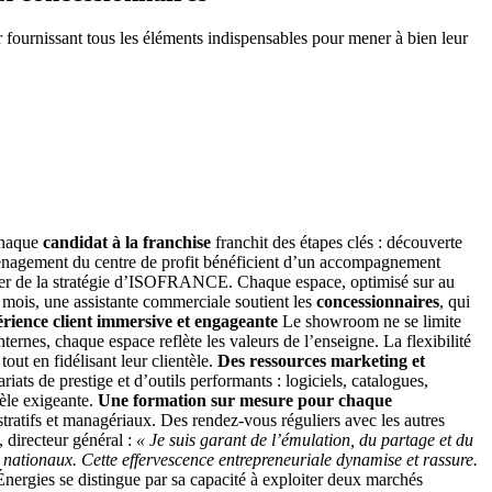
urnissant tous les éléments indispensables pour mener à bien leur
chaque
candidat à la franchise
franchit des étapes clés : découverte
l’aménagement du centre de profit bénéficient d’un accompagnement
er de la stratégie d’ISOFRANCE. Chaque espace, optimisé sur au
s mois, une assistante commerciale soutient les
concessionnaires
, qui
rience client immersive et engageante
Le showroom ne se limite
nternes, chaque espace reflète les valeurs de l’enseigne. La flexibilité
ut en fidélisant leur clientèle.
Des ressources marketing et
s de prestige et d’outils performants : logiciels, catalogues,
tèle exigeante.
Une formation sur mesure pour chaque
tifs et managériaux. Des rendez-vous réguliers avec les autres
 directeur général :
« Je suis garant de l’émulation, du partage et du
s nationaux. Cette effervescence entrepreneuriale dynamise et rassure.
ies se distingue par sa capacité à exploiter deux marchés