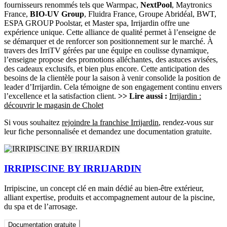
fournisseurs renommés tels que Warmpac,
NextPool
, Maytronics
France,
BIO-UV Group
, Fluidra France, Groupe Abridéal, BWT,
ESPA GROUP Poolstar, et Master spa, Irrijardin offre une
expérience unique. Cette alliance de qualité permet à l’enseigne de
se démarquer et de renforcer son positionnement sur le marché. À
travers des IrriTV gérées par une équipe en coulisse dynamique,
l’enseigne propose des promotions alléchantes, des astuces avisées,
des cadeaux exclusifs, et bien plus encore. Cette anticipation des
besoins de la clientèle pour la saison à venir consolide la position de
leader d’Irrijardin. Cela témoigne de son engagement continu envers
l’excellence et la satisfaction client.
>> Lire aussi :
Irrijardin :
découvrir le magasin de Cholet
Si vous souhaitez
rejoindre la franchise Irrijardin
, rendez-vous sur
leur fiche personnalisée et demandez une documentation gratuite.
IRRIPISCINE BY IRRIJARDIN
Irripiscine, un concept clé en main dédié au bien-être extérieur,
alliant expertise, produits et accompagnement autour de la piscine,
du spa et de l’arrosage.
Documentation gratuite