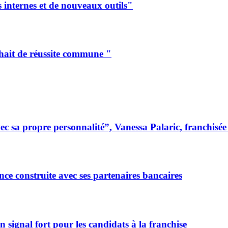
internes et de nouveaux outils"
ouhait de réussite commune "
 sa propre personnalité”, Vanessa Palaric, franchisé
ce construite avec ses partenaires bancaires
signal fort pour les candidats à la franchise