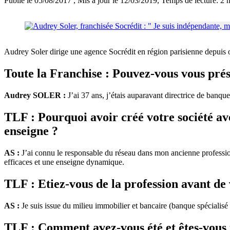
Publié le 05/08/2017
, Mis à jour le 12/03/2019
, Temps de lecture: 2 
Audrey Soler dirige une agence Socrédit en région parisienne depuis oc
Toute la Franchise : Pouvez-vous vous pré
Audrey SOLER :
J’ai 37 ans, j’étais auparavant directrice de banqu
TLF : Pourquoi avoir créé votre société av
enseigne ?
AS :
J’ai connu le responsable du réseau dans mon ancienne professio
efficaces et une enseigne dynamique.
TLF : Etiez-vous de la profession avant de 
AS :
Je suis issue du milieu immobilier et bancaire (banque spécialisé 
TLF : Comment avez-vous été et êtes-vous 