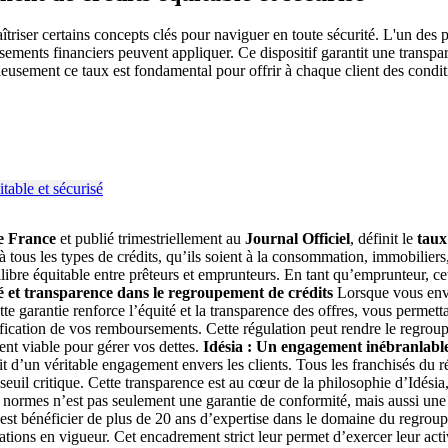
îtriser certains concepts clés pour naviguer en toute sécurité. L'un des 
ssements financiers peuvent appliquer. Ce dispositif garantit une transpar
usement ce taux est fondamental pour offrir à chaque client des conditi
e France
et publié trimestriellement au
Journal Officiel
, définit le
taux
 à tous les types de crédits, qu’ils soient à la consommation, immobiliers,
libre équitable entre prêteurs et emprunteurs. En tant qu’emprunteur, ce
 et transparence dans le regroupement de crédits
Lorsque vous en
ette garantie renforce l’équité et la transparence des offres, vous permet
anification de vos remboursements. Cette régulation peut rendre le regrou
ment viable pour gérer vos dettes.
Idésia : Un engagement inébranlable 
it d’un véritable engagement envers les clients. Tous les franchisés du 
euil critique. Cette transparence est au cœur de la philosophie d’Idésia, 
s normes n’est pas seulement une garantie de conformité, mais aussi une
’est bénéficier de plus de 20 ans d’expertise dans le domaine du regrou
ions en vigueur. Cet encadrement strict leur permet d’exercer leur activit