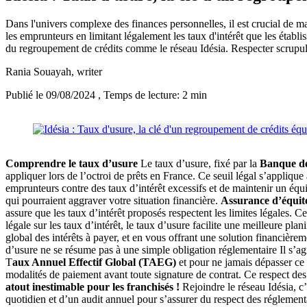
Dans l'univers complexe des finances personnelles, il est crucial de ma
les emprunteurs en limitant légalement les taux d'intérêt que les établi
du regroupement de crédits comme le réseau Idésia. Respecter scrupule
Rania Souayah
, writer
Publié le 09/08/2024
, Temps de lecture: 2 min
Comprendre le taux d’usure
Le taux d’usure, fixé par la
Banque d
appliquer lors de l’octroi de prêts en France. Ce seuil légal s’applique
emprunteurs contre des taux d’intérêt excessifs et de maintenir un équi
qui pourraient aggraver votre situation financière.
Assurance d’équité
assure que les taux d’intérêt proposés respectent les limites légales. C
légale sur les taux d’intérêt, le taux d’usure facilite une meilleure pl
global des intérêts à payer, et en vous offrant une solution financière
d’usure ne se résume pas à une simple obligation réglementaire Il s’ag
T
aux Annuel Effectif Global (TAEG)
et pour ne jamais dépasser ce s
modalités de paiement avant toute signature de contrat. Ce respect de
atout inestimable pour les franchisés !
Rejoindre le réseau Idésia, c
quotidien et d’un audit annuel pour s’assurer du respect des réglementat