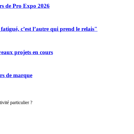
ors de Pro Expo 2026
tigué, c’est l’autre qui prend le relais"
eaux projets en cours
vers de marque
vité particulier ?