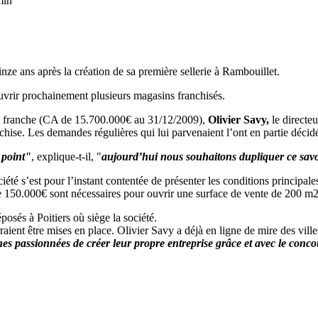
min
ze ans après la création de sa première sellerie à Rambouillet.
uvrir prochainement plusieurs magasins franchisés.
e la franche (CA de 15.700.000€ au 31/12/2009),
Olivier Savy,
le directeu
nchise. Les demandes régulières qui lui parvenaient l’ont en partie décid
 point"
, explique-t-il, "
aujourd’hui nous souhaitons dupliquer ce savoi
été s’est pour l’instant contentée de présenter les conditions principales 
 de 150.000€ sont nécessaires pour ouvrir une surface de vente de 2
posés à Poitiers où siège la société.
urraient être mises en place. Olivier Savy a déjà en ligne de mire des 
nes passionnées de créer leur propre entreprise grâce et avec le con