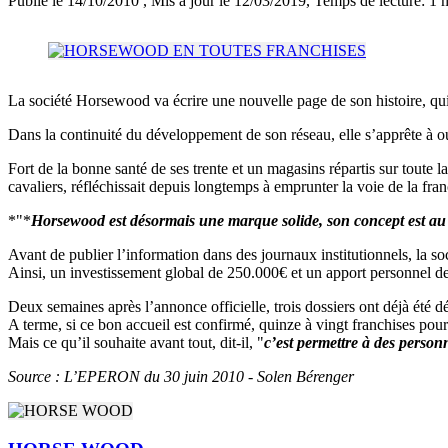
Publié le 14/10/2010
, Mis à jour le 12/03/2019
, Temps de lecture: 1 
La société Horsewood va écrire une nouvelle page de son histoire, quin
Dans la continuité du développement de son réseau, elle s’apprête à o
Fort de la bonne santé de ses trente et un magasins répartis sur tout
cavaliers, réfléchissait depuis longtemps à emprunter la voie de la fra
*"*
Horsewood est désormais une marque solide, son concept est au
Avant de publier l’information dans des journaux institutionnels, la soci
Ainsi, un investissement global de 250.000€ et un apport personnel
Deux semaines après l’annonce officielle, trois dossiers ont déjà été dé
A terme, si ce bon accueil est confirmé, quinze à vingt franchises po
Mais ce qu’il souhaite avant tout, dit-il, "
c’est permettre à des person
Source : L’EPERON du 30 juin 2010 - Solen Bérenger