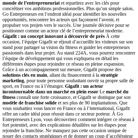
monde de l’entrepreneuriat
et repartirez avec les clés pour
concrétiser vos ambitions professionnelles. Plus qu’un simple salon,
Go Entrepreneurs est l’endroit idéal pour identifier les nouvelles
opportunités, rencontrer les acteurs qui façonnent l’avenir, et
propulser vos projets vers le succès. Une journée décisive pour se
positionner comme un acteur clé de l’entrepreneuriat moderne.
Gigafit : un concept innovant à découvrir de près
À cette
occasion, l’équipe Gigafit se réjouit d’accueillir les visiteurs sur son
stand pour partager sa vision du fitness et guider les entrepreneurs
passionnés dans leur projet. Au stand 224A, vous pourrez rencontrer
l’équipe de développement qui vous expliquera en détail les
différentes étapes pour rejoindre ce réseau en pleine expansion.
Grâce à un accompagnement sur mesure, Gigafit propose des
solutions clés en main
, allant du financement à la
stratégie
marketing
, pour toute personne souhaitant ouvrir sa propre salle de
sport, en France ou à l’étranger.
Gigafit : un acteur
incontournable dans un marché en plein essor
Le
marché du
fitness
connaît une forte croissance, et Gigafit se distingue par son
modèle de franchise solide
et ses plus de 90 implantations. Que
vous souhaitiez vous lancer en France ou à l’international, Gigafit
offre un cadre idéal pour réussir dans ce secteur porteur. À Go
Entrepreneurs Lyon, vous découvrirez comment intégrer ce réseau à
fort potentiel, avec des explications détaillées sur les étapes pour
rejoindre la franchise. Ne manquez pas cette occasion unique de
nouer des contacts stratégiques et de donner un coup d’accélérateur