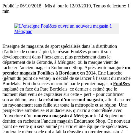
Publié le 06/10/2018
, Mis à jour le 12/03/2019
, Temps de lecture: 1
min
Enseigne de magasins de sport spécialisés dans la distribution
d’articles de course à pied, le réseau Foul&es poursuit son
développement dans l’hexagone, plus précisément dans le
département de la Gironde, à Mérignac, où la marque vient de
racheter l’ancien magasin Endurance Shop. Après avoir inauguré
un
premier magasin Foul&es à Bordeaux en 2014
, Eric Laroche
(gérant du point de vente), a décidé de se lancer à l’assaut du marché
Bordelais. Fort du succès rencontré par le premier magasin
Foul&es
implanté en face du Parc Bordelais, ce dernier a estimé que le
moment était venu de capitaliser sur cette « perf » pour confirmer
son ambition, avec
la création d’un second magasin
, afin d’assurer
un rayonnement sans faille sur toute la métropole et sa région. Une
perspective ambitieuse et audacieuse, qu’Eric a concrétisée avec
l’ouverture d’un
nouveau magasin à Mérignac
le 14 Septembre
dernier, en rachetant l’ancien magasin Endurance Shop. Ce nouveau
point de vente qui sera animé par Eric et une équipe de spécialistes,
gardera le même socle qui a fait la réussite du premier magasin, à