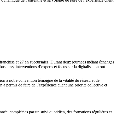
ynamique de l’enseigne et sa volonté de faire de l’expérience client
franchise et 27 en succursales. Durant deux journées mêlant échanges
usiness, interventions d’experts et focus sur la digitalisation ont
on à notre convention témoigne de la vitalité du réseau et de
a permis de faire de l’expérience client une priorité collective et
ée, complétées par un suivi quotidien, des formations régulières et