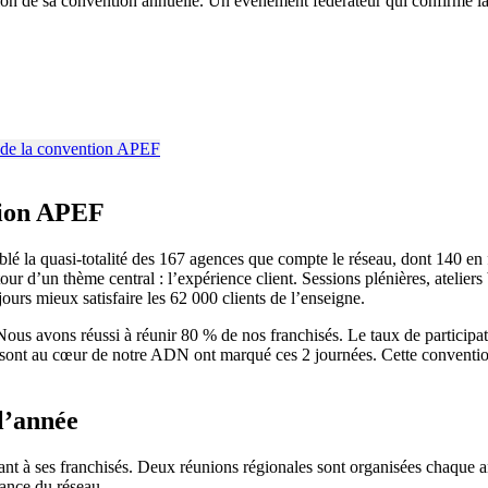
on de sa convention annuelle. Un événement fédérateur qui confirme la d
ntion APEF
 la quasi-totalité des 167 agences que compte le réseau, dont 140 en 
ur d’un thème central : l’expérience client. Sessions plénières, ateliers b
ours mieux satisfaire les 62 000 clients de l’enseigne.
us avons réussi à réunir 80 % de nos franchisés. Le taux de participati
i sont au cœur de notre ADN ont marqué ces 2 journées. Cette convention 
l’année
à ses franchisés. Deux réunions régionales sont organisées chaque ann
mance du réseau.