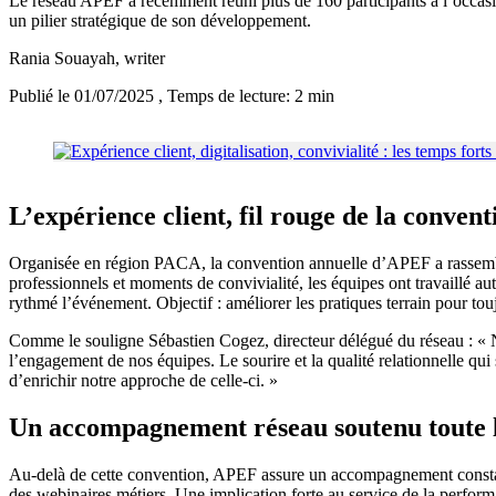
Le réseau APEF a récemment réuni plus de 160 participants à l’occasi
un pilier stratégique de son développement.
Rania Souayah
, writer
Publié le 01/07/2025
, Temps de lecture: 2 min
L’expérience client, fil rouge de la conve
Organisée en région PACA, la convention annuelle d’APEF a rassemblé
professionnels et moments de convivialité, les équipes ont travaillé auto
rythmé l’événement. Objectif : améliorer les pratiques terrain pour touj
Comme le souligne Sébastien Cogez, directeur délégué du réseau : « No
l’engagement de nos équipes. Le sourire et la qualité relationnelle qu
d’enrichir notre approche de celle-ci. »
Un accompagnement réseau soutenu toute 
Au-delà de cette convention, APEF assure un accompagnement constant 
des webinaires métiers. Une implication forte au service de la perfor