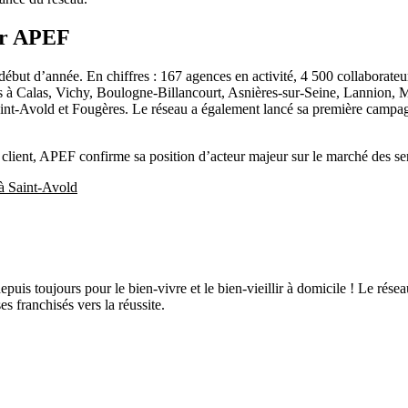
ur APEF
 début d’année. En chiffres : 167 agences en activité, 4 500 collaborat
sées à Calas, Vichy, Boulogne-Billancourt, Asnières-sur-Seine, Lannion, 
t-Avold et Fougères. Le réseau a également lancé sa première campagne
on client, APEF confirme sa position d’acteur majeur sur le marché des se
à Saint-Avold
puis toujours pour le bien-vivre et le bien-vieillir à domicile ! Le rés
 franchisés vers la réussite.