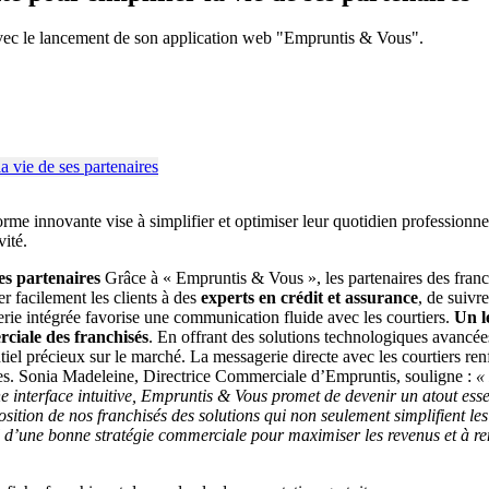
t avec le lancement de son application web "Empruntis & Vous".
forme innovante vise à simplifier et optimiser leur quotidien professionn
vité.
es partenaires
Grâce à « Empruntis & Vous », les partenaires des franc
er facilement les clients à des
experts en crédit et assurance
, de suivr
ie intégrée favorise une communication fluide avec les courtiers.
Un l
rciale des franchisés
. En offrant des solutions technologiques avancée
el précieux sur le marché. La messagerie directe avec les courtiers renf
hises. Sonia Madeleine, Directrice Commerciale d’Empruntis, souligne :
«
e interface intuitive, Empruntis & Vous promet de devenir un atout esse
osition de nos franchisés des solutions qui non seulement simplifient l
l d’une bonne stratégie commerciale pour maximiser les revenus et à renf