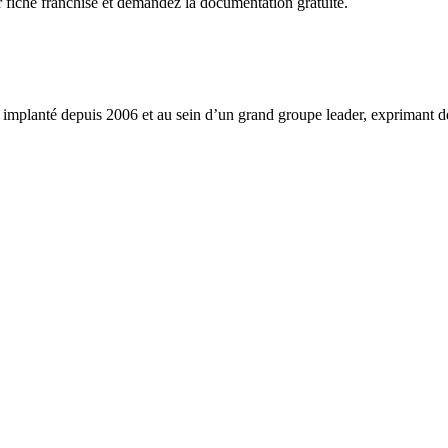
r fiche franchise et demandez la documentation gratuite.
s implanté depuis 2006 et au sein d’un grand groupe leader, exprimant d