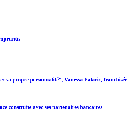
Empruntis
 sa propre personnalité”, Vanessa Palaric, franchisé
ce construite avec ses partenaires bancaires