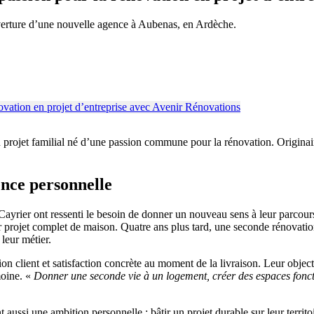
erture d’une nouvelle agence à Aubenas, en Ardèche.
n projet familial né d’une passion commune pour la rénovation. Originair
ence personnelle
Cayrier ont ressenti le besoin de donner un nouveau sens à leur parcours.
er projet complet de maison. Quatre ans plus tard, une seconde rénovatio
leur métier.
ion client et satisfaction concrète au moment de la livraison. Leur object
moine. «
Donner une seconde vie à un logement, créer des espaces foncti
ussi une ambition personnelle : bâtir un projet durable sur leur territoir