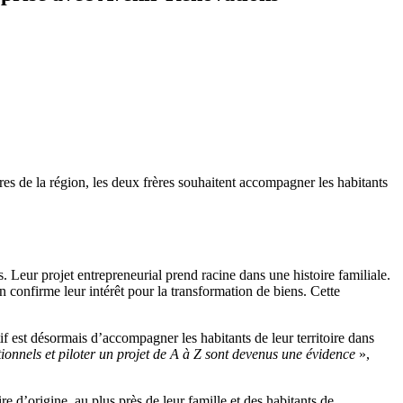
es de la région, les deux frères souhaitent accompagner les habitants
 Leur projet entrepreneurial prend racine dans une histoire familiale.
n confirme leur intérêt pour la transformation de biens. Cette
if est désormais d’accompagner les habitants de leur territoire dans
onnels et piloter un projet de A à Z sont devenus une évidence
»,
e d’origine, au plus près de leur famille et des habitants de