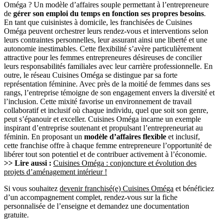
Oméga ? Un modèle d’affaires souple permettant à l’entrepreneure
de
gérer son emploi du temps en fonction ses propres besoins
.
En tant que cuisinistes à domicile, les franchisées de Cuisines
Oméga peuvent orchestrer leurs rendez-vous et interventions selon
leurs contraintes personnelles, leur assurant ainsi une liberté et une
autonomie inestimables. Cette flexibilité s’avère particulièrement
attractive pour les femmes entrepreneures désireuses de concilier
leurs responsabilités familiales avec leur carrière professionnelle. En
outre, le réseau Cuisines Oméga se distingue par sa forte
représentation féminine. Avec près de la moitié de femmes dans ses
rangs, l’entreprise témoigne de son engagement envers la diversité et
l’inclusion. Cette mixité favorise un environnement de travail
collaboratif et inclusif où chaque individu, quel que soit son genre,
peut s’épanouir et exceller. Cuisines Oméga incarne un exemple
inspirant d’entreprise soutenant et propulsant l’entrepreneuriat au
féminin. En proposant un
modèle d’affaires flexible
et inclusif,
cette franchise offre à chaque femme entrepreneure l’opportunité de
libérer tout son potentiel et de contribuer activement à l’économie.
>> Lire aussi :
Cuisines Oméga : conjoncture et évolution des
projets d’aménagement intérieur !
Si vous souhaitez
devenir franchisé(e) Cuisines Oméga
et bénéficiez
d’un accompagnement complet, rendez-vous sur la fiche
personnalisée de l’enseigne et demandez une documentation
gratuite.