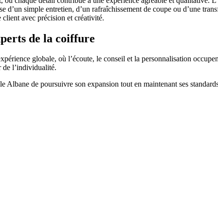
, où chaque détail contribue à une expérience agréable et qualitative. L’
isse d’un simple entretien, d’un rafraîchissement de coupe ou d’une tra
ient avec précision et créativité.
erts de la coiffure
le expérience globale, où l’écoute, le conseil et la personnalisation oc
 de l’individualité.
le Albane de poursuivre son expansion tout en maintenant ses standards 