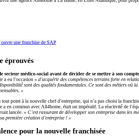
ouvrir une agence All4home à La Baule, en Loire Atlantique, pour propos
re éprouvés
le secteur médico-social avant de décider de se mettre à son compte
le a eu l’occasion
« d’acquérir des compétences terrains forte en relat
isponibilité́ sont des qualités fondamentales. Ce sont des métiers où la
spensables. »
ut point à la nouvelle chef d’entreprise, qui n’a pas choisi la franchi
e a en commun avec All4home, était un impératif. La réactivité́ de l’é
erait lancée.
« C’est rassurant de développer son entreprise dans les mei
sa première création d’entreprise ! »
lence pour la nouvelle franchisée