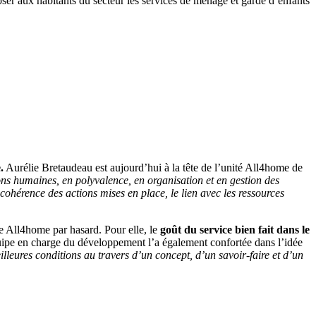
er aux habitants du secteur les services de ménage et garde d’enfants
.
Aurélie Bretaudeau est aujourd’hui à la tête de l’unité All4home de
ions humaines, en polyvalence, en organisation et en gestion des
 cohérence des actions mises en place, le lien avec les ressources
se All4home par hasard. Pour elle, le
goût du service bien fait dans le
quipe en charge du développement l’a également confortée dans l’idée
lleures conditions au travers d’un concept, d’un savoir-faire et d’un