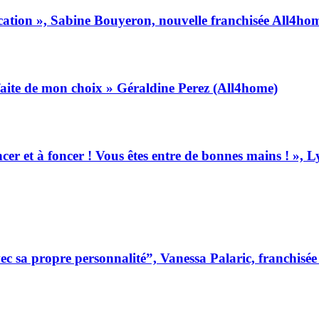
ation », Sabine Bouyeron, nouvelle franchisée All4hom
tisfaite de mon choix » Géraldine Perez (All4home)
ancer et à foncer ! Vous êtes entre de bonnes mains ! »,
 sa propre personnalité”, Vanessa Palaric, franchisé