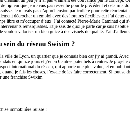
s en creusant un peu je n’ai pas vraiment été convaincu par le concept. 
de rigueur que je n’avais pas ressentie pour le précédent et cela m’a donn
-suisse. Je n’avais pas d’appréhension particulière pour cette réorientati
alement décrocher un emploi avec des horaires flexibles car j’ai deux e
 libre et m’occuper d’eux. J’ai contacté Pierre-Marie Caminati qui s’es
tervenants remarquables. Et je sais de quoi je parle car je suis habitué 
 vouloir valoriser un bien grâce à des visuels de qualité. J’ai d’ailleurs 
u sein du réseau Swixim ?
la ville de Lyon, un quartier que je connais bien car j’y ai grandi. Avec
andats en quinze jours et j’en ai 6 autres potentiels à rentrer. Je projet
pect international du réseau, qui apporte une plus value, et en publian
uand je fais les choses, j’essaie de les faire correctement. Si tout se
er une franchise Swixim.
chise immobilière Suisse !