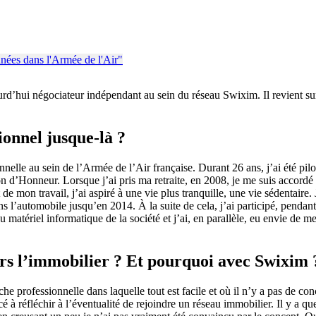
d’hui négociateur indépendant au sein du réseau Swixim. Il revient sur s
ionnel jusque-là ?
onnelle au sein de l’Armée de l’Air française. Durant 26 ans, j’ai été pi
d’Honneur. Lorsque j’ai pris ma retraite, en 2008, je me suis accordé 
de mon travail, j’ai aspiré à une vie plus tranquille, une vie sédentaire
s l’automobile jusqu’en 2014. À la suite de cela, j’ai participé, pendant
atériel informatique de la société et j’ai, en parallèle, eu envie de me
ers l’immobilier ? Et pourquoi avec Swixim 
nche professionnelle dans laquelle tout est facile et où il n’y a pas de co
é à réfléchir à l’éventualité de rejoindre un réseau immobilier. Il y a 