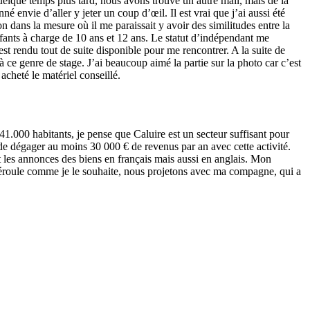
Quelque temps plus tard, nous avons trouvé un autre mail, mais de la
é envie d’aller y jeter un coup d’œil. Il est vrai que j’ai aussi été
on dans la mesure où il me paraissait y avoir des similitudes entre la
nfants à charge de 10 ans et 12 ans. Le statut d’indépendant me
t rendu tout de suite disponible pour me rencontrer. A la suite de
à ce genre de stage. J’ai beaucoup aimé la partie sur la photo car c’est
acheté le matériel conseillé.
 41.000 habitants, je pense que Caluire est un secteur suffisant pour
te de dégager au moins 30 000 € de revenus par an avec cette activité.
t les annonces des biens en français mais aussi en anglais. Mon
 déroule comme je le souhaite, nous projetons avec ma compagne, qui a