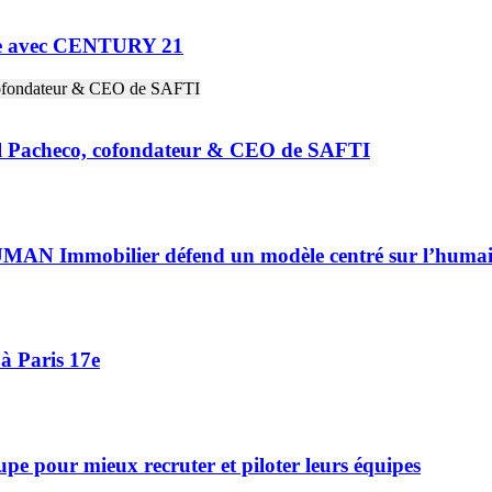
ne avec CENTURY 21
riel Pacheco, cofondateur & CEO de SAFTI
HUMAN Immobilier défend un modèle centré sur l’huma
à Paris 17e
 pour mieux recruter et piloter leurs équipes