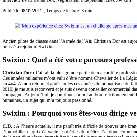
Interview de Christian Dor, Négociateur indépendant chez Swixim
Publié le 08/05/2015
, Temps de lecture: 3 min
Ancien pilote de chasse dans l’Armée de l’Air, Christian Dor est aujour
poussé à rejoindre Swixim.
Swixim : Quel a été votre parcours profess
Christian Dor :
J’ai fait la plus grande partie de ma carrière professi
Ces années militaires m’ont valu d’être nommé Chevalier de La Légion 
en 4x4. A mon retour, et après toutes ces années de nomadisme du fait 
2010, je me suis reconverti et je suis devenu conseiller commercial dan
compagne. Aujourd’hui, je contribue surtout au bon fonctionnement du m
humaines, un sujet qui m’a toujours passionné.
Swixim : Pourquoi vous êtes-vous dirigé v
C.D. :
A l’heure actuelle, il me paraît très difficile de trouver une bra
l’immobilier et qui m’a vanté les mérites du métier. J’ai donc commenc