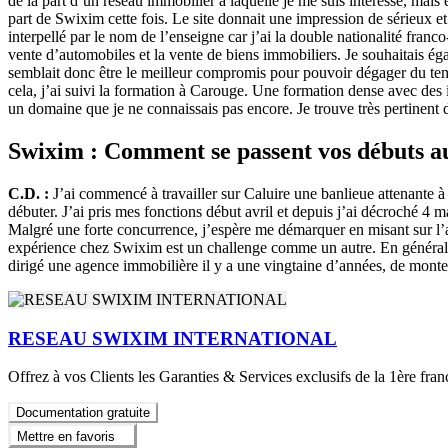
de la part d’un réseau immobilier à laquelle je me suis intéressé, mai
part de Swixim cette fois. Le site donnait une impression de sérieux et 
interpellé par le nom de l’enseigne car j’ai la double nationalité franco
vente d’automobiles et la vente de biens immobiliers. Je souhaitais ég
semblait donc être le meilleur compromis pour pouvoir dégager du temps
cela, j’ai suivi la formation à Carouge. Une formation dense avec des in
un domaine que je ne connaissais pas encore. Je trouve très pertinent de
Swixim : Comment se passent vos débuts a
C.D. :
J’ai commencé à travailler sur Caluire une banlieue attenante à 
débuter. J’ai pris mes fonctions début avril et depuis j’ai décroché 4 m
Malgré une forte concurrence, j’espère me démarquer en misant sur l’as
expérience chez Swixim est un challenge comme un autre. En général, q
dirigé une agence immobilière il y a une vingtaine d’années, de mont
RESEAU SWIXIM INTERNATIONAL
Offrez à vos Clients les Garanties & Services exclusifs de la 1ère fran
Documentation gratuite
Mettre en favoris