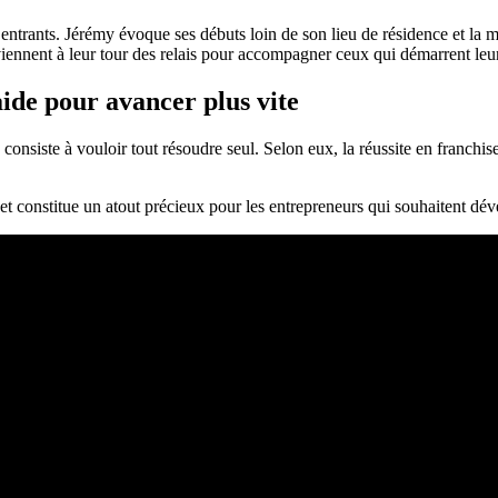
ntrants. Jérémy évoque ses débuts loin de son lieu de résidence et la 
viennent à leur tour des relais pour accompagner ceux qui démarrent leur
aide pour avancer plus vite
nsiste à vouloir tout résoudre seul. Selon eux, la réussite en franchise 
 et constitue un atout précieux pour les entrepreneurs qui souhaitent déve