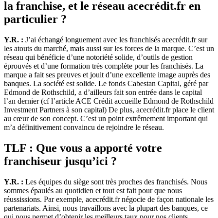
la franchise, et le réseau acecrédit.fr en
particulier ?
Y.R. :
J’ai échangé longuement avec les franchisés acecrédit.fr sur
les atouts du marché, mais aussi sur les forces de la marque. C’est un
réseau qui bénéficie d’une notoriété solide, d’outils de gestion
éprouvés et d’une formation très complète pour les franchisés. La
marque a fait ses preuves et jouit d’une excellente image auprès des
banques. La société est solide. Le fonds Cabestan Capital, géré par
Edmond de Rothschild, a d’ailleurs fait son entrée dans le capital
l’an dernier (cf l’article ACE Crédit accueille Edmond de Rothschild
Investment Partners à son capital) De plus, acecrédit.fr place le client
au cœur de son concept. C’est un point extrêmement important qui
m’a définitivement convaincu de rejoindre le réseau.
TLF : Que vous a apporté votre
franchiseur jusqu’ici ?
Y.R. :
Les équipes du siège sont très proches des franchisés. Nous
sommes épaulés au quotidien et tout est fait pour que nous
réussissions. Par exemple, acecrédit.fr négocie de façon nationale les
partenariats. Ainsi, nous travaillons avec la plupart des banques, ce
qui nous permet d’obtenir les meilleurs taux pour nos clients.