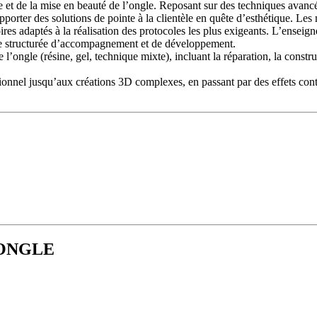
et de la mise en beauté de l’ongle. Reposant sur des techniques avancée
apporter des solutions de pointe à la clientèle en quête d’esthétique. 
 adaptés à la réalisation des protocoles les plus exigeants. L’enseigne v
me structurée d’accompagnement et de développement.
e l’ongle (résine, gel, technique mixte), incluant la réparation, la cons
ditionnel jusqu’aux créations 3D complexes, en passant par des effets con
ne gamme complète “Précision de l’Ongle” composée de solutions, acces
tations en institut.
gration, un parcours de formation professionnelle immersif et progressi
rimentées, les franchisés accroissent rapidement leur savoir-faire, appr
stion quotidienne, à la mise en œuvre du concept en salon et à l’optimis
chaque projet.
L'ONGLE
l’Ongle : l’enseigne ne cesse d’élaborer de nouveaux protocoles pour subl
et une exigence de qualité à chaque étape du parcours. L’attention portée
ophie du réseau.