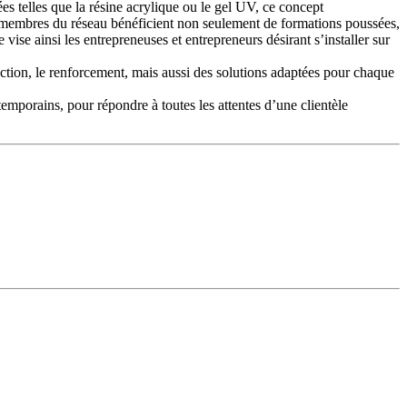
s telles que la résine acrylique ou le gel UV, ce concept
Les membres du réseau bénéficient non seulement de formations poussées,
ise ainsi les entrepreneuses et entrepreneurs désirant s’installer sur
truction, le renforcement, mais aussi des solutions adaptées pour chaque
temporains, pour répondre à toutes les attentes d’une clientèle
soires et produits techniques élaborés spécifiquement pour les
f permet d’acquérir tant les gestes essentiels que les techniques
ofondissent leur connaissance des produits et perfectionnent leur
ation de la rentabilité. Des outils, supports et conseils concrets
imer, restaurer et préserver la beauté de l’ongle tout en respectant sa
 au détail, la transmission d’un savoir-faire pointu et la volonté