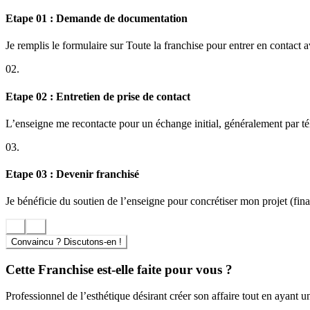
Precision de l’Ongle privilégie l’ouverture de salons spécialisés d’e
Etape 01 : Demande de documentation
personnalisé ainsi qu’un suivi opérationnel efficace et adaptable à c
ceux qui souhaitent entreprendre à taille humaine et développer durabl
Je remplis le formulaire sur Toute la franchise pour entrer en contact 
À qui s’adresse la franchise Precision de l’Ongle ?
02.
Ouverte tant aux professionnels déjà formés qu’aux porteurs de projet en
commercial. Le réseau accueille esthéticiens expérimentés, styliste-pr
Etape 02 : Entretien de prise de contact
compétences. Cette accessibilité dimensionne la réussite des projets e
L’enseigne me recontacte pour un échange initial, généralement par t
Un marché de niche en fort développement
03.
Le segment du stylisme ongulaire connaît une croissance rapide, soute
c’est se positionner dès aujourd’hui en spécialiste du secteur, bénéfic
Etape 03 : Devenir franchisé
Un engagement éthique dans la démarche qualité
Je bénéficie du soutien de l’enseigne pour concrétiser mon projet (finan
Le respect de la santé de la clientèle et la sécurité dans l’utilisation 
critères stricts, encourageant ainsi les membres du réseau à adopter de 
Convaincu ? Discutons-en !
Cette Franchise est-elle faite pour vous ?
Professionnel de l’esthétique désirant créer son affaire tout en ayant u