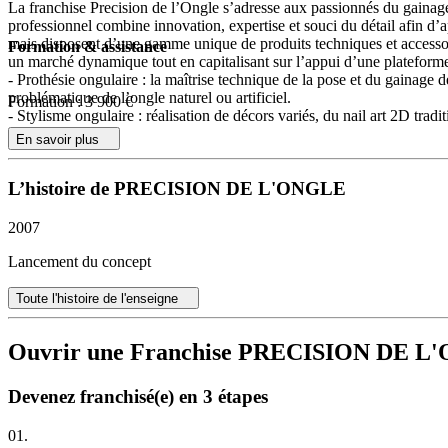
La franchise Precision de l’Ongle s’adresse aux passionnés du gainage 
professionnel combine innovation, expertise et souci du détail afin d’
mais disposent d’une gamme unique de produits techniques et accessoires
Formation & assistance
un marché dynamique tout en capitalisant sur l’appui d’une platefor
- Prothésie ongulaire : la maîtrise technique de la pose et du gainage d
problématique de l’ongle naturel ou artificiel.
Formation : 3 900 €
- Stylisme ongulaire : réalisation de décors variés, du nail art 2D tra
féminine soucieuse d’originalité et de raffinement.
En savoir plus
- Vente de produits cosmétiques professionnels : la marque propose u
professionnels, garantissant performance et sécurité dans toutes les pres
L’histoire de PRECISION DE L'ONGLE
Un accompagnement à chaque étape du parcours franchisé
2007
Le réseau accompagne ses nouveaux membres à chaque étape : dès l’inté
novatrices distinctives de la marque. Encadrés par des formatrices expé
Lancement du concept
approche commerciale. Cet accompagnement individualisé s’étend à la ge
sont mis à disposition pour dynamiser le lancement et la pérennité de 
Toute l'histoire de l'enseigne
Des valeurs fortes autour de l’innovation et de l’exigence
Ouvrir une Franchise PRECISION DE 
L’innovation permanente constitue la pierre angulaire de Precision de 
nature. La marque se distingue également par un service client raffiné 
Devenez franchisé(e) en 3 étapes
d’apporter une réponse unique à chaque besoin caractérisent la philos
Un réseau adapté aux projets entrepreneuriaux à taille humaine
01.