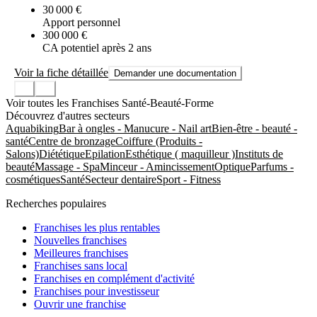
30 000 €
Apport personnel
300 000 €
CA potentiel après 2 ans
Voir la fiche détaillée
Demander une documentation
Voir toutes les Franchises Santé-Beauté-Forme
Découvrez d'autres secteurs
Aquabiking
Bar à ongles - Manucure - Nail art
Bien-être - beauté -
santé
Centre de bronzage
Coiffure (Produits -
Salons)
Diététique
Epilation
Esthétique ( maquilleur )
Instituts de
beauté
Massage - Spa
Minceur - Amincissement
Optique
Parfums -
cosmétiques
Santé
Secteur dentaire
Sport - Fitness
Recherches populaires
Franchises les plus rentables
Nouvelles franchises
Meilleures franchises
Franchises sans local
Franchises en complément d'activité
Franchises pour investisseur
Ouvrir une franchise