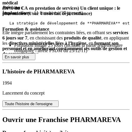
médical
Précision
:
(60% du CA en prestation de services) Un client unique : le
Implantations :
11 franchises (17 agences)
pharmacien (1 sur 4 nous fait déjà confiance)
Formation & assistance
Elle intègre parfaitement les contraintes liées, en offrant ses
services
6 jours sur 7
, en choisissant des
produits de qualité
, en appliquant
les
directives ministérielles liées à l’hygiène
, en
formant son
Formation initiale 25 jours (incluant la partie règlementaire
personnel et en améliorant constamment ses outils de gestion et
obligatoire - arrêté PSDM du 23/12/11)
de communication
.
Accompagnement à la recherche du local, la signature du bail
En savoir plus
et l’obtention du financement
Assistance au lancement de l’activité (publicité, méthodes
L’histoire de PHARMAREVA
commerciales, …)
1994
Lancement du concept
Toute l'histoire de l'enseigne
Ouvrir une Franchise PHARMAREVA