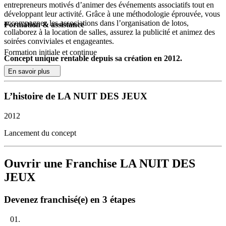
entrepreneurs motivés d’animer des événements associatifs tout en
développant leur activité. Grâce à une méthodologie éprouvée, vous
accompagnez les associations dans l’organisation de lotos,
Formation & assistance
collaborez à la location de salles, assurez la publicité et animez des
soirées conviviales et engageantes.
Formation initiale et continue
Concept unique rentable depuis sa création en 2012.
En savoir plus
Depuis 2012, ce concept repose sur une organisation efficace,
centrée sur l’accompagnement terrain et la proximité. Les franchisés
démarrent leur activité avec une formation complète, tout le matériel
L’histoire de LA NUIT DES JEUX
clé en main et bénéficient d’un suivi constant pour garantir la
réussite commerciale. Le modèle est pensé pour la rentabilité
2012
immédiate : vous commencez à générer un chiffre d’affaires dès la
première opération.
Lancement du concept
Les avantages de la Nuit des Jeux :
Ouvrir une Franchise LA NUIT DES
Investissement faible et peu risqué, avec des charges
récurrentes très limitées pour alléger la gestion quotidienne.
JEUX
Pas de locaux, de fond de commerce ni d’emplacement à
trouver : votre activité est nomade et l’achat du véhicule est
Devenez franchisé(e) en 3 étapes
inclus dans votre apport initial.
Comptabilité volontairement simplifiée pour libérer du temps
et démarrer sans contrainte administrative.
01.