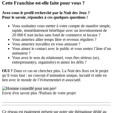
spécifique dans l’animation. Le réseau recherche avant tout des
Cette Franchise est-elle faite pour vous ?
partenaires dynamiques, dotés d’un bon relationnel, d’un sens de
l’organisation et prêts à s’investir localement auprès des associations.
Avez-vous le profil recherché par la Nuit des Jeux ?
Ce modèle s’adresse autant aux professionnels de l’événementiel
Pour le savoir, répondez à ces quelques questions !
souhaitant diversifier leur offre, qu’aux personnes en reconversion à
la recherche d’une activité valorisante et flexible. Une implication
Vous souhaitez vous mettre à votre compte de manière simple,
locale forte, l’aptitude à fédérer et à animer un public associatif sont
rapide, immédiatement bénéfique avec un investissement de
des atouts majeurs pour réussir.
20 000 € tout inclus sans fond de commerce ni locaux ?
Vous aimeriez allier temps libre et revenus réguliers ?
Un accompagnement complet dès le lancement
Vous aimeriez travaillez en vous amusant ?
Pour garantir le succès de ses franchisés, la Nuit des Jeux propose
Vous aimez le contact avec le public et vous sentez l’âme d’un
un accompagnement de A à Z : formation initiale approfondie, prise
animateur ?
en main du matériel, soutien stratégique et commercial. Le suivi se
Vous avez le sens du relationnel, vous êtes sérieux (se),
poursuit tout au long de l’activité pour favoriser la montée en
entreprenant(e), organisé(e) et aimez les défis ?
compétences : conseils individualisés, mises à jour réglementaires et
partage d’expériences au sein du réseau. Ce dispositif
OUI ?
Dans ce cas ne cherchez plus. La Nuit des Jeux est le projet
d’encadrement rigoureux permet de s’installer rapidement sur son
qu’il vous faut : un concept d’animation unique, lucratif et utile en
territoire tout en bénéficiant de la notoriété du concept.
lien avec le monde de l’événementiel et associatif.
Envie d'en savoir plus ?
Parlons de votre projet
Ce réseau est également présent sur notre site thématique dédié au