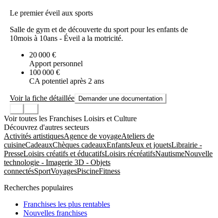
Le premier éveil aux sports
Salle de gym et de découverte du sport pour les enfants de
10mois à 10ans - Éveil a la motricité.
20 000 €
Apport personnel
100 000 €
CA potentiel après 2 ans
Voir la fiche détaillée
Demander une documentation
Voir toutes les Franchises Loisirs et Culture
Découvrez d'autres secteurs
Activités artistiques
Agence de voyage
Ateliers de
cuisine
Cadeaux
Chèques cadeaux
Enfants
Jeux et jouets
Librairie -
Presse
Loisirs créatifs et éducatifs
Loisirs récréatifs
Nautisme
Nouvelle
technologie - Imagerie 3D - Objets
connectés
Sport
Voyages
Piscine
Fitness
Recherches populaires
Franchises les plus rentables
Nouvelles franchises