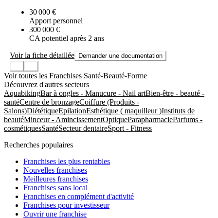
30 000 €
Apport personnel
300 000 €
CA potentiel après 2 ans
Voir la fiche détaillée
Demander une documentation
Voir toutes les Franchises Santé-Beauté-Forme
Découvrez d'autres secteurs
Aquabiking
Bar à ongles - Manucure - Nail art
Bien-être - beauté -
santé
Centre de bronzage
Coiffure (Produits -
Salons)
Diététique
Epilation
Esthétique ( maquilleur )
Instituts de
beauté
Minceur - Amincissement
Optique
Parapharmacie
Parfums -
cosmétiques
Santé
Secteur dentaire
Sport - Fitness
Recherches populaires
Franchises les plus rentables
Nouvelles franchises
Meilleures franchises
Franchises sans local
Franchises en complément d'activité
Franchises pour investisseur
Ouvrir une franchise