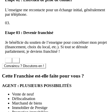
des affaires.
IDIMMO a un très grand respect de l’individu et laisse parler
L’enseigne me recontacte pour un échange initial, généralement
la personnalité de chacun.
par téléphone.
C’est pourquoi,
hormis la charte graphique avec le logo, aucun
03.
argumentaire préconçu
à réciter par cœur auprès de la clientèle
n’est imposé.
En un mot, il n’y a pas de « passage au moule ».
Etape 03 : Devenir franchisé
Cela ne signifie pas que les membres du réseau sont délaissés. Au
contraire, des formations thématiques, commerciales, juridiques et
Je bénéficie du soutien de l’enseigne pour concrétiser mon projet
informatiques sont dispensées par des équipes hautement qualifiées.
(financement, choix du local, etc.). Si tout se déroule
De plus, la tête de réseau est toujours à la disposition de ses
parfaitement, je deviens franchisé !
partenaires, pour les écouter et les conseiller.
C’est une formule qui intéresse les
professionnels aguerris (ou
Convaincu ? Discutons-en !
débutant très motivés
) ne souhaitant pas se lancer dans la création
d’une agence immobilière……ou qui, après en avoir dirigé une, ne
Cette Franchise est-elle faite pour vous ?
veulent plus de soucis de gestion !
AGENT : PLUSIEURS POSSIBILITÉS
Vente de neuf
Défiscalisation
Marchand de biens
Immobilier de Prestige