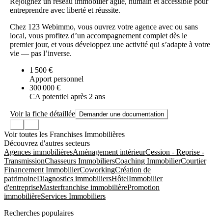
Rejoignez un réseau immobilier agile, humain et accessible pour
entreprendre avec liberté et réussite.
Chez 123 Webimmo, vous ouvrez votre agence avec ou sans
local, vous profitez d’un accompagnement complet dès le
premier jour, et vous développez une activité qui s’adapte à votre
vie — pas l’inverse.
1 500 €
Apport personnel
300 000 €
CA potentiel après 2 ans
Voir la fiche détaillée
Demander une documentation
Voir toutes les Franchises Immobilières
Découvrez d'autres secteurs
Agences immobilières
Aménagement intérieur
Cession - Reprise -
Transmission
Chasseurs Immobiliers
Coaching Immobilier
Courtier
Financement Immobilier
Coworking
Création de
patrimoine
Diagnostics immobiliers
Hôtel
Immobilier
d'entreprise
Masterfranchise immobilière
Promotion
immobilière
Services Immobiliers
Recherches populaires