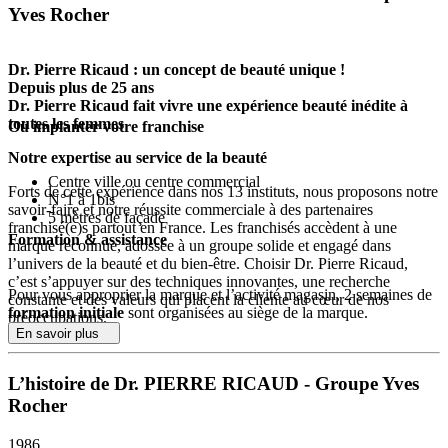
Yves Rocher
Dr. Pierre Ricaud : un concept de beauté unique !
Depuis plus de 25 ans
Dr. Pierre Ricaud fait vivre une expérience beauté inédite à
toutes les femmes
Où implanter votre franchise
Notre expertise au service de la beauté
Centre ville ou centre commercial
Forts de cette expérience dans nos 13 instituts, nous proposons notre
N°1 à 1bis
savoir-faire et notre réussite commerciale à des partenaires
5 mètres de façade
franchisé(e)s partout en France. Les franchisés accèdent à une
Formation & assistance
marque reconnue, adossée à un groupe solide et engagé dans
l’univers de la beauté et du bien-être. Choisir Dr. Pierre Ricaud,
c’est s’appuyer sur des techniques innovantes, une recherche
Pour vous approprier la marque et l’activité magasin, 2 semaines de
constante et des valeurs qui placent la cliente au cœur de nos
formation initiale
sont organisées au siège de la marque.
préoccupations.
En savoir plus
Et en plus, la semaine d’ouverture,
l’animatrice réseau
vous
Une franchise construite sur la performance et l’innovation
accompagne dans votre magasin.
L’histoire de Dr. PIERRE RICAUD - Groupe Yves
Une double expertise anti-âge :
produits de beauté et
Nouveauté 2012
: une formation continue aux produits et aux
protocoles de soins exclusifs, permettant d’offrir aux clientes
Rocher
soins gratuite, disponible 24h/24 et 7j/7 avec la plateforme
une prise en charge globale et personnalisée. Nos gammes
d’e-learning @MyCoach®.
s’articulent autour d’innovations brevetées et d’actifs
1986