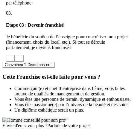
formation initiale approfondie, suivi terrain, mises à jour des
par téléphone.
protocoles techniques et dynamique réseau. Dr. Pierre Ricaud
apporte un support continu pour assurer le démarrage, le pilotage de
03.
l’activité et la croissance des instituts partenaires.
Etape 03 : Devenir franchisé
Intégrer un réseau solide et visionnaire
Je bénéficie du soutien de l’enseigne pour concrétiser mon projet
La marque Dr. Pierre Ricaud, adossée au Groupe Rocher, s’inscrit
(financement, choix du local, etc.). Si tout se déroule
dans la stratégie d’un acteur majeur de la beauté française. Ce socle
parfaitement, je deviens franchisé !
permet aux franchisés de bénéficier d’outils, de ressources et d’une
notoriété qui facilitent l’implantation et favorisent la pérennité de
leur projet.
Convaincu ? Discutons-en !
Cette Franchise est-elle faite pour vous ?
Commerçant(e) et chef d’entreprise dans l’âme, vous faites
preuve de qualités de management et de gestion.
Vous êtes une personne de terrain, dynamique et enthousiaste.
Vous êtes passionné(e) par l’univers de la beauté et des soins.
Un diplôme esthétique serait un plus.
Envie d'en savoir plus ?
Parlons de votre projet