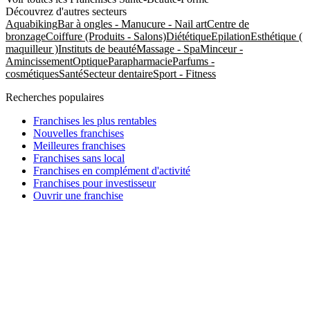
Découvrez d'autres secteurs
Aquabiking
Bar à ongles - Manucure - Nail art
Centre de
bronzage
Coiffure (Produits - Salons)
Diététique
Epilation
Esthétique (
maquilleur )
Instituts de beauté
Massage - Spa
Minceur -
Amincissement
Optique
Parapharmacie
Parfums -
cosmétiques
Santé
Secteur dentaire
Sport - Fitness
Recherches populaires
Franchises les plus rentables
Nouvelles franchises
Meilleures franchises
Franchises sans local
Franchises en complément d'activité
Franchises pour investisseur
Ouvrir une franchise