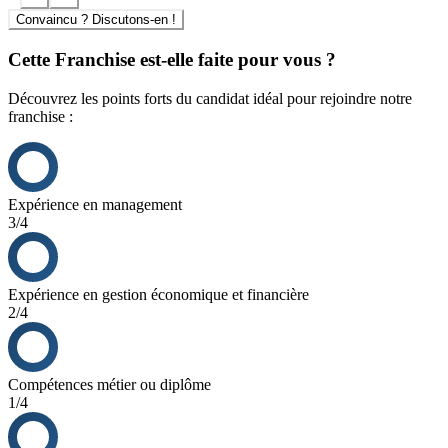
aide au business plan, assistance à l’ouverture
Convaincu ? Discutons-en !
Un accompagnement complet de votre projet, des travaux
jusqu’à la livraison du Kiosque ou de la boutique « clé en
Cette Franchise est-elle faite pour vous ?
main ».
Une formation complète dans notre Centre de Formation
Découvrez les points forts du candidat idéal pour rejoindre notre
agrée QUALIOPI et au sein des kiosques pilotes
franchise :
Un site internet vitrine et une centrale de référencement
Une assistance continue du franchiseur avec une hot line
régulières
Un suivi réseau avec des visites régulières de l’animatrice
dédiée
Expérience en management
De campagnes de communication locale et nationale
3/4
Expérience en gestion économique et financière
2/4
Compétences métier ou diplôme
1/4