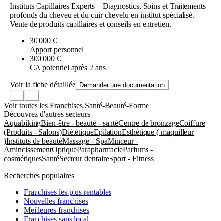
Instituts Capillaires Experts – Diagnostics, Soins et Traitements
profonds du cheveu et du cuir chevelu en institut spécialisé.
Vente de produits capillaires et conseils en entretien.
30 000 €
Apport personnel
300 000 €
CA potentiel après 2 ans
Voir la fiche détaillée
Demander une documentation
Voir toutes les Franchises Santé-Beauté-Forme
Découvrez d'autres secteurs
Aquabiking
Bien-être - beauté - santé
Centre de bronzage
Coiffure
(Produits - Salons)
Diététique
Epilation
Esthétique ( maquilleur
)
Instituts de beauté
Massage - Spa
Minceur -
Amincissement
Optique
Parapharmacie
Parfums -
cosmétiques
Santé
Secteur dentaire
Sport - Fitness
Recherches populaires
Franchises les plus rentables
Nouvelles franchises
Meilleures franchises
Franchises sans local