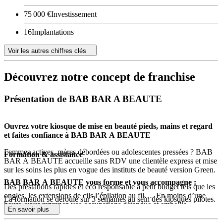
75 000 €
Investissement
16
Implantations
Voir les autres chiffres clés
Découvrez notre concept de franchise
Présentation de BAB BAR A BEAUTE
Ouvrez votre kiosque de mise en beauté pieds, mains et regard
et faites confiance à BAB BAR A BEAUTE
Femmes actives, mères débordées ou adolescentes pressées ? BAB
Formation & assistance
BAR A BEAUTE accueille sans RDV une clientèle express et mise
sur les soins les plus en vogue des instituts de beauté version Green.
BAB BAR A BEAUTE vous forme et vous accompagne :
Des prestations rapides et éco responsable à petit budget tels que les
ongles, les extensions de cils l’épilation au fil…. En moins d’une
La formation se déroule sur 3 semaines au sein des kiosques pilotes.
heure, vous reprenez vos occupations détendue et embellie.
En savoir plus
Elle permettra aux futurs franchisés d’appréhender ses futurs métiers
Notre expertise professionnelle se veut accessible à toutes et tous