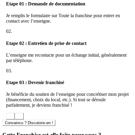
Etape 01 : Demande de documentation
Des événements réguliers (privatisation, soirées
thématiques…)
Je remplis le formulaire sur Toute la franchise pour entrer en
Autres Vignes s’adresse aussi bien à des néophytes qui n’osent
contact avec l’enseigne.
d’habitude pas entrer dans une cave « traditionnelle », qu’à des
amateurs avertis qui souhaitent se laisser surprendre par des vins
02.
étonnants à un prix détonant.
Etape 02 : Entretien de prise de contact
Grâce à Autres Vignes, les consommateurs découvrent qu’il est
possible de trouver des vins à la fois bio et accessibles (à partir de
L’enseigne me recontacte pour un échange initial, généralement
5€), tout en se laissant conter de vraies histoires de terroirs,
par téléphone.
d’hommes et de femmes, à travers la fiche qui accompagne chaque
bouteille !
03.
Etape 03 : Devenir franchisé
Je bénéficie du soutien de l’enseigne pour concrétiser mon projet
(financement, choix du local, etc.). Si tout se déroule
parfaitement, je deviens franchisé !
Convaincu ? Discutons-en !
Cette Franchise est-elle faite pour vous ?