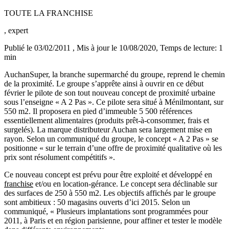
TOUTE LA FRANCHISE
, expert
Publié le 03/02/2011
, Mis à jour le 10/08/2020
, Temps de lecture: 1
min
AuchanSuper, la branche supermarché du groupe, reprend le chemin
de la proximité. Le groupe s’apprête ainsi à ouvrir en ce début
février le pilote de son tout nouveau concept de proximité urbaine
sous l’enseigne « A 2 Pas ». Ce pilote sera situé à Ménilmontant, sur
550 m2. Il proposera en pied d’immeuble 5 500 références
essentiellement alimentaires (produits prêt-à-consommer, frais et
surgelés). La marque distributeur Auchan sera largement mise en
rayon. Selon un communiqué du groupe, le concept « A 2 Pas » se
positionne « sur le terrain d’une offre de proximité qualitative où les
prix sont résolument compétitifs ».
Ce nouveau concept est prévu pour être exploité et développé en
franchise
et/ou en location-gérance. Le concept sera déclinable sur
des surfaces de 250 à 550 m2. Les objectifs affichés par le groupe
sont ambitieux : 50 magasins ouverts d’ici 2015. Selon un
communiqué, « Plusieurs implantations sont programmées pour
2011, à Paris et en région parisienne, pour affiner et tester le modèle