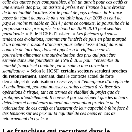
celle des autres pays comparables, d’où un attrait pour ces actifs et
une envolée des prix, on assiste à présent en France à une érosion
de la rentabilité locative. Sur le panel de pays retenus, la France
passe du statut de pays le plus rentable jusqu’en 2005 à celui de
pays le moins rentable en 2014 ; dans ce contexte, la poursuite de la
progression des prix après le rebond de 2009-2010 peut sembler
paradoxale.
» Et le HCSF d’insister : «
Les facteurs qui sous-
tendent ces évolutions, notamment l’intérêt de plus en plus marqué
d’un nombre croissant d’acteurs pour cette classe d’actif dans un
contexte de taux bas, doivent appeler à la vigilance car ils
pourraient alimenter une surévaluation des prix qui peut être
estimée dans une fourchette de 15% à 20% pour l’ensemble du
marché français et conduire par la suite à une correction
significative
. » Selon le HCSF,
certains secteurs seraient proches
du retournement
, amenant, dans le contexte actuel de forte
demande, et de valorisation excessive, «
à l’émergence d’un épisode
d’emballement, pouvant pousser certains acteurs à réaliser des
opérations à risque, tant en termes de viabilité du projet que de
pratiques d’endettement. Il convient par conséquent que les acteurs
détenteurs et acquéreurs mènent une évaluation prudente de la
valorisation de ces actifs et s’assurent de leur capacité à faire face à
des tensions sur les prix ou la liquidité de ces biens en cas de
retournement du cycle
. »
Les franchises qui recrutent dans le