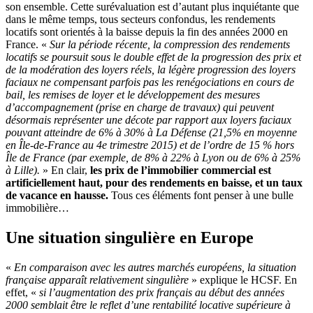
son ensemble. Cette surévaluation est d’autant plus inquiétante que
dans le même temps, tous secteurs confondus, les rendements
locatifs sont orientés à la baisse depuis la fin des années 2000 en
France. «
Sur la période récente, la compression des rendements
locatifs se poursuit sous le double effet de la progression des prix et
de la modération des loyers réels, la légère progression des loyers
faciaux ne compensant parfois pas les renégociations en cours de
bail, les remises de loyer et le développement des mesures
d’accompagnement (prise en charge de travaux) qui peuvent
désormais représenter une décote par rapport aux loyers faciaux
pouvant atteindre de 6% à 30% à La Défense (21,5% en moyenne
en Île-de-France au 4e trimestre 2015) et de l’ordre de 15 % hors
Île de France (par exemple, de 8% à 22% à Lyon ou de 6% à 25%
à Lille).
» En clair,
les prix de l’immobilier commercial est
artificiellement haut, pour des rendements en baisse, et un taux
de vacance en hausse.
Tous ces éléments font penser à une bulle
immobilière…
Une situation singulière en Europe
«
En comparaison avec les autres marchés européens, la situation
française apparaît relativement singulière
» explique le HCSF. En
effet, «
si l’augmentation des prix français au début des années
2000 semblait être le reflet d’une rentabilité locative supérieure à