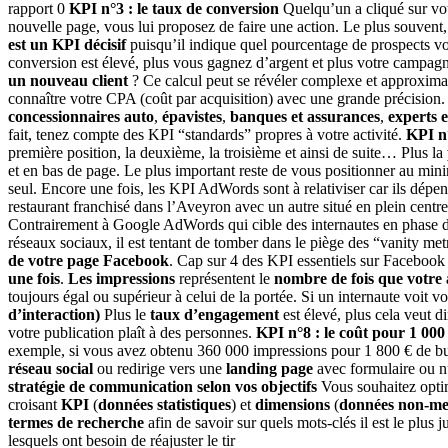
rapport 0
KPI n°3 : le taux de conversion
Quelqu’un a cliqué sur vot
nouvelle page, vous lui proposez de faire une action. Le plus souvent, 
est un KPI décisif
puisqu’il indique quel pourcentage de prospects vou
conversion est élevé, plus vous gagnez d’argent et plus votre campagn
un nouveau client
? Ce calcul peut se révéler complexe et approxima
connaître votre CPA (coût par acquisition) avec une grande précision. P
concessionnaires auto
,
épavistes
,
banques et assurances
,
experts e
fait, tenez compte des KPI “standards” propres à votre activité.
KPI n°
première position, la deuxième, la troisième et ainsi de suite… Plus la
et en bas de page. Le plus important reste de vous positionner au mini
seul. Encore une fois, les KPI AdWords sont à relativiser car ils dép
restaurant franchisé dans l’Aveyron avec un autre situé en plein centr
Contrairement à Google AdWords qui cible des internautes en phase de
réseaux sociaux, il est tentant de tomber dans le piège des “vanity metr
de votre page Facebook
. Cap sur 4 des KPI essentiels sur Facebook
une fois
.
Les impressions
représentent le
nombre de fois que votre 
toujours égal ou supérieur à celui de la portée. Si un internaute voit vot
d’interaction)
Plus le
taux d’engagement
est élevé, plus cela veut d
votre publication plaît à des personnes.
KPI n°8 : le coût pour 1 000
exemple, si vous avez obtenu 360 000 impressions pour 1 800 € de b
réseau social
ou redirige vers une
landing page
avec formulaire ou n
stratégie de communication selon vos objectifs
Vous souhaitez optim
croisant
KPI
(
données statistiques
) et
dimensions
(
données non-me
termes de recherche
afin de savoir sur quels mots-clés il est le plu
lesquels ont besoin de réajuster le tir