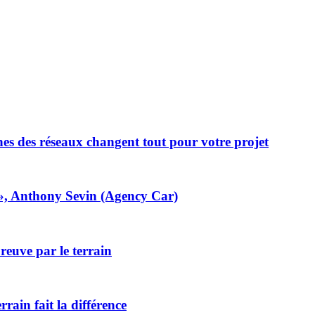
nes des réseaux changent tout pour votre projet
é», Anthony Sevin (Agency Car)
reuve par le terrain
rrain fait la différence