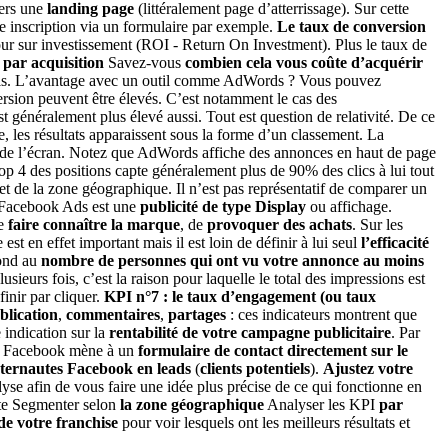
vers une
landing page
(littéralement page d’atterrissage). Sur cette
ne inscription via un formulaire par exemple.
Le taux de conversion
our sur investissement (ROI - Return On Investment). Plus le taux de
 par acquisition
Savez-vous
combien cela vous coûte d’acquérir
nnels. L’avantage avec un outil comme AdWords ? Vous pouvez
version peuvent être élevés. C’est notamment le cas des
st généralement plus élevé aussi. Tout est question de relativité. De ce
 les résultats apparaissent sous la forme d’un classement. La
t de l’écran. Notez que AdWords affiche des annonces en haut de page
op 4 des positions capte généralement plus de 90% des clics à lui tout
t de la zone géographique. Il n’est pas représentatif de comparer un
Facebook Ads est une
publicité de type Display
ou affichage.
de
faire connaître la marque
, de
provoquer des achats
. Sur les
st en effet important mais il est loin de définir à lui seul
l’efficacité
ond au
nombre de personnes qui ont vu votre annonce au moins
eurs fois, c’est la raison pour laquelle le total des impressions est
finir par cliquer.
KPI n°7 : le taux d’engagement (ou taux
blication
,
commentaires
,
partages
: ces indicateurs montrent que
indication sur la
rentabilité de votre campagne publicitaire
. Par
 Facebook mène à un
formulaire de contact directement sur le
internautes Facebook en leads
(
clients potentiels
).
Ajustez votre
se afin de vous faire une idée plus précise de ce qui fonctionne en
tte Segmenter selon
la zone géographique
Analyser les KPI
par
 de votre franchise
pour voir lesquels ont les meilleurs résultats et