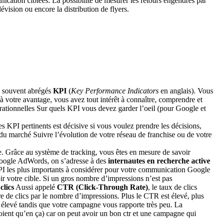
cation ciblées. La possibilité de mesurer les retours engendrés par
vision ou encore la distribution de flyers.
, souvent abrégés
KPI
(
Key Performance Indicators
en anglais). Vous
à votre avantage, vous avez tout intérêt à connaître, comprendre et
pérationnelles Sur quels KPI vous devez garder l’oeil (pour Google et
s KPI pertinents est décisive si vous voulez prendre les décisions,
 du marché Suivre l’évolution de votre réseau de franchise ou de votre
. Grâce au système de tracking, vous êtes en mesure de savoir
ogle AdWords, on s’adresse à des
internautes en recherche active
I les plus importants à considérer pour votre communication Google
oir votre cible. Si un gros nombre d’impressions n’est pas
clics
Aussi appelé
CTR (Click-Through Rate)
, le taux de clics
e de clics par le nombre d’impressions. Plus le CTR est élevé, plus
e élevé tandis que votre campagne vous rapporte très peu. La
croient qu’en ça) car on peut avoir un bon ctr et une campagne qui