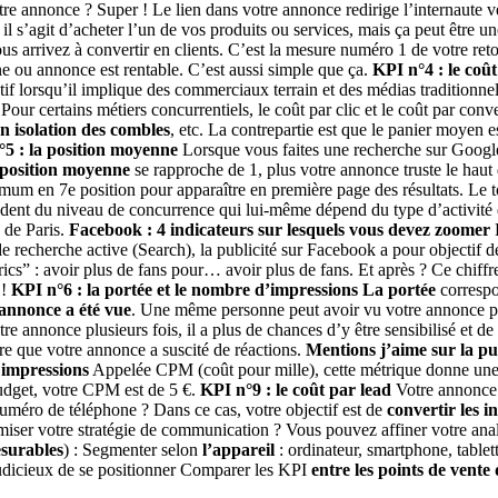
re annonce ? Super ! Le lien dans votre annonce redirige l’internaute 
il s’agit d’acheter l’un de vos produits ou services, mais ça peut être u
s arrivez à convertir en clients. C’est la mesure numéro 1 de votre ret
e ou annonce est rentable. C’est aussi simple que ça.
KPI n°4 : le coût
tif lorsqu’il implique des commerciaux terrain et des médias traditio
our certains métiers concurrentiels, le coût par clic et le coût par con
n isolation des combles
, etc. La contrepartie est que le panier moyen e
5 : la position moyenne
Lorsque vous faites une recherche sur Google,
position moyenne
se rapproche de 1, plus votre annonce truste le hau
mum en 7e position pour apparaître en première page des résultats. Le t
endent du niveau de concurrence qui lui-même dépend du type d’activité e
e de Paris.
Facebook : 4 indicateurs sur lesquels vous devez zoomer
 recherche active (Search), la publicité sur Facebook a pour objectif 
ics” : avoir plus de fans pour… avoir plus de fans. Et après ? Ce chiffre e
 !
KPI n°6 : la portée et le nombre d’impressions
La portée
corresp
annonce a été vue
. Une même personne peut avoir vu votre annonce plusi
re annonce plusieurs fois, il a plus de chances d’y être sensibilisé et de 
ire que votre annonce a suscité de réactions.
Mentions j’aime sur la pu
 impressions
Appelée CPM (coût pour mille), cette métrique donne une 
udget, votre CPM est de 5 €.
KPI n°9 : le coût par lead
Votre annonce
uméro de téléphone ? Dans ce cas, votre objectif est de
convertir les 
iser votre stratégie de communication ? Vous pouvez affiner votre analy
surables
) : Segmenter selon
l’appareil
: ordinateur, smartphone, table
s judicieux de se positionner Comparer les KPI
entre les points de vente