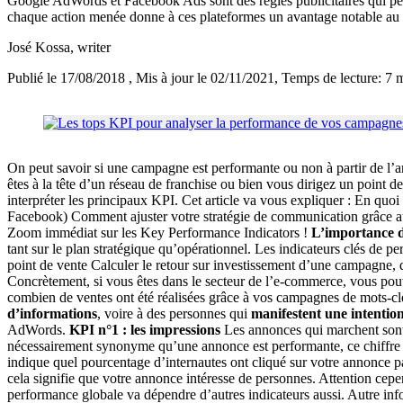
Google AdWords et Facebook Ads sont des régies publicitaires qui per
chaque action menée donne à ces plateformes un avantage notable au reg
José Kossa
, writer
Publié le 17/08/2018
, Mis à jour le 02/11/2021
, Temps de lecture: 7 
On peut savoir si une campagne est performante ou non à partir de l’a
êtes à la tête d’un réseau de franchise ou bien vous dirigez un point 
interpréter les principaux KPI. Cet article va vous expliquer : En quo
Facebook) Comment ajuster votre stratégie de communication grâce 
Zoom immédiat sur les Key Performance Indicators !
L’importance de
tant sur le plan stratégique qu’opérationnel. Les indicateurs clés de 
point de vente Calculer le retour sur investissement d’une campagne, q
Concrètement, si vous êtes dans le secteur de l’e-commerce, vous pou
combien de ventes ont été réalisées grâce à vos campagnes de mots-cl
d’informations
, voire à des personnes qui
manifestent une intenti
AdWords.
KPI n°1 : les impressions
Les annonces qui marchent sont 
nécessairement synonyme qu’une annonce est performante, ce chiffr
indique quel pourcentage d’internautes ont cliqué sur votre annonce p
cela signifie que votre annonce intéresse de personnes. Attention cep
performance globale va dépendre d’autres indicateurs aussi. Autre info 