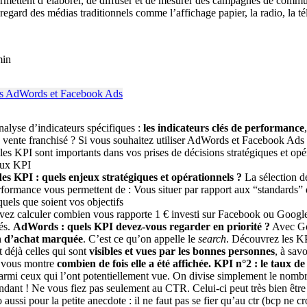
mettent d’élaborer, de diffuser et de mesurer des campagnes de communi
ard des médias traditionnels comme l’affichage papier, la radio, la télé
min
nalyse d’indicateurs spécifiques :
les indicateurs clés de performance
de vente franchisé ? Si vous souhaitez utiliser AdWords et Facebook Ads 
i les KPI sont importants dans vos prises de décisions stratégiques et o
aux KPI
s KPI : quels enjeux stratégiques et opérationnels ?
La sélection de
performance vous permettent de : Vous situer par rapport aux “standards”
uels que soient vos objectifs
vez calculer combien vous rapporte 1 € investi sur Facebook ou Google
és.
AdWords : quels KPI devez-vous regarder en priorité ?
Avec Go
on d’achat marquée
. C’est ce qu’on appelle le
search
. Découvrez les KP
déjà celles qui sont
visibles et vues par les bonnes personnes
, à sav
e vous montre
combien de fois elle a été affichée.
KPI n°2 : le taux de 
armi ceux qui l’ont potentiellement vue. On divise simplement le nombr
endant ! Ne vous fiez pas seulement au CTR. Celui-ci peut très bien êtr
aussi pour la petite anecdote : il ne faut pas se fier qu’au ctr (bcp ne 