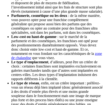
et disposent de plus de moyens de fidélisation,
l’investissement initial ainsi que les frais de structure sont plus
élevés (notamment à cause d’une plus grande masse salariale).
Parfumerie, cosmétique ou les deux
: de la même manière,
vous pouvez opter pour une franchise complètement
généraliste qui propose aussi bien des parfums que des
cosmétiques ou opter au contraire pour des franchises ultra
spécialisées, soit dans les parfums, soit dans les cosmétiques.
Low-cost ou haut-de-gamme
: sur le marché de la
parfumerie et des cosmétiques, les franchises ont opté pour
des positionnements diamétralement opposés. Vous devez
donc choisir entre low-cost et haut-de-gamme. Et ce,
notamment en vous fondant sur les caractéristiques de la
zone
de chalandise
que vous visez.
Le type d’emplacement
, d’ailleurs, peut être un critère de
choix : certaines franchises sont implantées exclusivement en
galeries marchandes tandis que d’autres sont implantées en
centres-villes. Les deux types d’implantation induisent des
rapports différents à la clientèle.
Le type de réseau
, enfin, est un critère important : préférez-
vous un réseau déjà bien implanté (donc généralement associé
à des droits d’entrée plus élevés et une moins grande
souplesse dans le fonctionnement mais une image de marque
plus forte et des process bien rôdés) ou une jeune enseigne
(avec des droits d’entrée généralement plus faibles, un