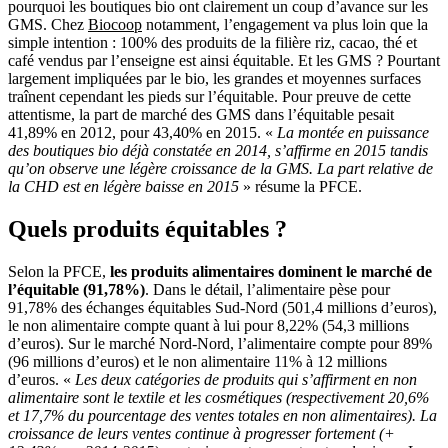
pourquoi les boutiques bio ont clairement un coup d’avance sur les
GMS. Chez
Biocoop
notamment, l’engagement va plus loin que la
simple intention : 100% des produits de la filière riz, cacao, thé et
café vendus par l’enseigne est ainsi équitable. Et les GMS ? Pourtant
largement impliquées par le bio, les grandes et moyennes surfaces
traînent cependant les pieds sur l’équitable. Pour preuve de cette
attentisme, la part de marché des GMS dans l’équitable pesait
41,89% en 2012, pour 43,40% en 2015. «
La montée en puissance
des boutiques bio déjà constatée en 2014, s’affirme en 2015 tandis
qu’on observe une légère croissance de la GMS. La part relative de
la CHD est en légère baisse en 2015
» résume la PFCE.
Quels produits équitables ?
Selon la PFCE,
les produits alimentaires dominent le marché de
l’équitable (91,78%)
. Dans le détail, l’alimentaire pèse pour
91,78% des échanges équitables Sud-Nord (501,4 millions d’euros),
le non alimentaire compte quant à lui pour 8,22% (54,3 millions
d’euros). Sur le marché Nord-Nord, l’alimentaire compte pour 89%
(96 millions d’euros) et le non alimentaire 11% à 12 millions
d’euros. «
Les deux catégories de produits qui s’affirment en non
alimentaire sont le textile et les cosmétiques (respectivement 20,6%
et 17,7% du pourcentage des ventes totales en non alimentaires). La
croissance de leurs ventes continue à progresser fortement (+