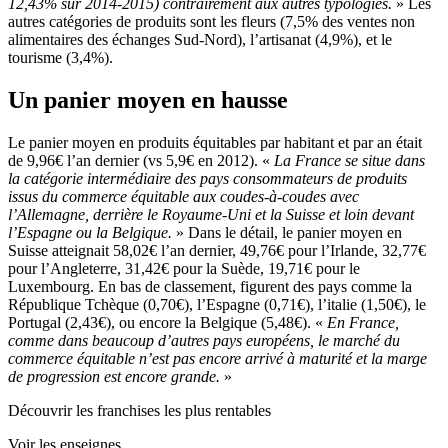
12,43% sur 2014-2015) contrairement aux autres typologies.
» Les
autres catégories de produits sont les fleurs (7,5% des ventes non
alimentaires des échanges Sud-Nord), l’artisanat (4,9%), et le
tourisme (3,4%).
Un panier moyen en hausse
Le panier moyen en produits équitables par habitant et par an était
de 9,96€ l’an dernier (vs 5,9€ en 2012). «
La France se situe dans
la catégorie intermédiaire des pays consommateurs de produits
issus du commerce équitable aux coudes-à-coudes avec
l’Allemagne, derrière le Royaume-Uni et la Suisse et loin devant
l’Espagne ou la Belgique.
» Dans le détail, le panier moyen en
Suisse atteignait 58,02€ l’an dernier, 49,76€ pour l’Irlande, 32,77€
pour l’Angleterre, 31,42€ pour la Suède, 19,71€ pour le
Luxembourg. En bas de classement, figurent des pays comme la
République Tchèque (0,70€), l’Espagne (0,71€), l’italie (1,50€), le
Portugal (2,43€), ou encore la Belgique (5,48€). «
En France,
comme dans beaucoup d’autres pays européens, le marché du
commerce équitable n’est pas encore arrivé à maturité et la marge
de progression est encore grande.
»
Découvrir les franchises les plus rentables
Voir les enseignes