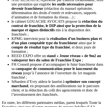
une prestation qui englobe
les outils nécessaires pour
devenir franchiseur
(rédaction du manuel opératoire,
détermination des droits d’entrée et redevances, supports
d’animation et de formation du réseau…) ;
le cabinet GOUACHE AVOCATS propose la
rédaction du
contrat de franchise, le DIP ainsi que la protection de la
marque et signes distinctifs
mis à la disposition des
franchisés ;
KPMG intervient pour la
réalisation d’un business plan et
d’un plan comptable type du franchiseur
ainsi que le
compte de résultat type du franchisé
, et deux jours de
formation ;
REED EXPO offre un
stand « Jeune réseau » de 9m2 au
vainqueur lors du salon de Franchise Expo
;
FH Conseil propose d’accompagner le futur franchiseur dans
sa
campagne de communication pour le lancement du
réseau
jusqu’à l’annonce de l’ouverture du 1er magasin
franchisé ;
Sébastien d’Evry aidera le lauréat à
optimiser son concept
marchand
, en proposant des améliorations sur le parcours
client, et la réduction du coût des agencements et donc de
l’investissement des franchisés.
En outre, les différents partenaires médias, parmi lesquels Toute la
Franchise ainsi que d’autres marques du groupe InfoPro (LSA,