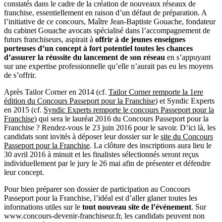
constatés dans le cadre de la création de nouveaux réseaux de
franchise, essentiellement en raison d’un défaut de préparation. A
l’initiative de ce concours, Maître Jean-Baptiste Gouache, fondateur
du cabinet Gouache avocats spécialisé dans l’accompagnement de
futurs franchiseurs, aspirait à
offrir à de jeunes enseignes
porteuses d’un concept à fort potentiel toutes les chances
d’assurer la réussite du lancement de son réseau
en s’appuyant
sur une expertise professionnelle qu’elle n’aurait pas eu les moyens
de s’offrir.
Après Tailor Corner en 2014 (cf.
Tailor Corner remporte la 1ere
édition du Concours Passeport pour la Franchise
) et Syndic Experts
en 2015 (cf.
Syndic Experts remporte le concours Passeport pour la
Franchise
) qui sera le lauréat 2016 du Concours Passeport pour la
Franchise ? Rendez-vous le 23 juin 2016 pour le savoir. D’ici là, les
candidats sont invités à déposer leur dossier sur le
site du Concours
Passeport pour la Franchise
. La clôture des inscriptions aura lieu le
30 avril 2016 à minuit et les finalistes sélectionnés seront reçus
individuellement par le jury le 26 mai afin de présenter et défendre
leur concept.
Pour bien préparer son dossier de participation au Concours
Passeport pour la Franchise, l’idéal est d’aller glaner toutes les
informations utiles sur le
tout nouveau site de l’événement
. Sur
www.concours-devenir-franchiseur.fr, les candidats peuvent non