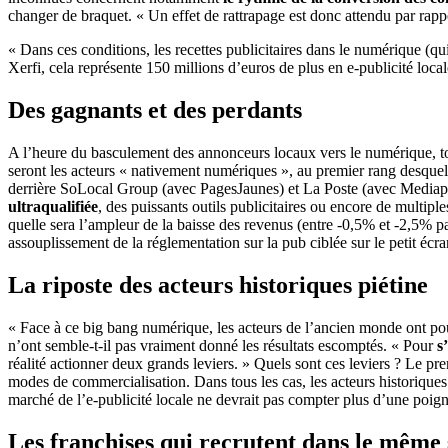
changer de braquet. « Un effet de rattrapage est donc attendu par rapp
« Dans ces conditions, les recettes publicitaires dans le numérique (q
Xerfi, cela représente 150 millions d’euros de plus en e-publicité local
Des gagnants et des perdants
A l’heure du basculement des annonceurs locaux vers le numérique, tous
seront les acteurs « nativement numériques », au premier rang desquels
derrière SoLocal Group (avec PagesJaunes) et La Poste (avec Mediapo
ultraqualifiée
, des puissants outils publicitaires ou encore de multipl
quelle sera l’ampleur de la baisse des revenus (entre -0,5% et -2,5% pa
assouplissement de la réglementation sur la pub ciblée sur le petit écr
La riposte des acteurs historiques piétine
« Face à ce big bang numérique, les acteurs de l’ancien monde ont pour 
n’ont semble-t-il pas vraiment donné les résultats escomptés. « Pour
s
réalité actionner deux grands leviers. » Quels sont ces leviers ? Le pre
modes de commercialisation. Dans tous les cas, les acteurs historiques v
marché de l’e-publicité locale ne devrait pas compter plus d’une poign
Les franchises qui recrutent dans le même 