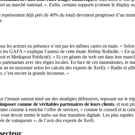
ort au marché national. ». Enfin, certains supports (comme le display ou
ui représentent déjà près de 40% du total) devraient progresser d’au mo
e.
 les acteurs en présence n’ont pas les mêmes cartes en main. « Selon to
 les GAFA » explique l’auteur de cette étude Jérémy Robiolle. « En quelq
st et Mediapost Publicité). » Et ces géants du web ont dans leur man
es partenariats avec des régies locales. En face de ces mastodontes, le m
r an en moyenne selon les calculs des experts de Xerfi). » Radio et affich
an, c’est encore la grande inconnue. »
l’instant surtout misé sur des stratégies défensives, reposant sur le tri
’imposer comme de véritables partenaires de leurs clients
, et non pl
mier consiste à enrichir l’offre de services, « comme le conseil et la cr
ont devoir mettre le turbo sur leur transition digitale. Les plus rapides
ée de vainqueurs », de l’avis des experts de Xerfi.
secteur