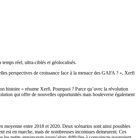
temps réel, ultra-ciblés et géolocalisés.
uelles perspectives de croissance face à la menace des GAFA ? », Xerfi
 son histoire » résume Xerfi. Pourquoi ? Parce qu’avec la révolution
lution qui offre de nouvelles opportunités mais bouleverse également
 en moyenne entre 2018 et 2020. Deux scénarios sont ainsi possibles
uvement est en marche, mais de nombreuses inconnues demeurent. Ces
que les petits annonceurs jusqu’alors difficiles à convaincre pourraient