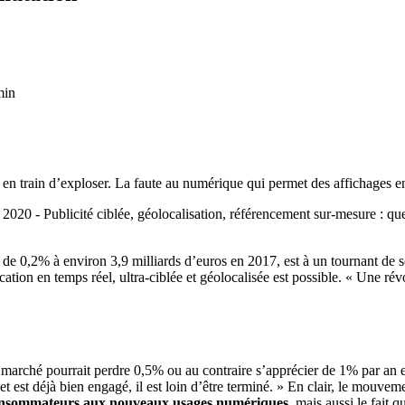
min
t en train d’exploser. La faute au numérique qui permet des affichages en 
n 2020 - Publicité ciblée, géolocalisation, référencement sur-mesure : q
lé de 0,2% à environ 3,9 milliards d’euros en 2017, est à un tournant de
n en temps réel, ultra-ciblée et géolocalisée est possible. « Une révo
e marché pourrait perdre 0,5% ou au contraire s’apprécier de 1% par an
net est déjà bien engagé, il est loin d’être terminé. » En clair, le mo
consommateurs aux nouveaux usages numériques
, mais aussi le fait 