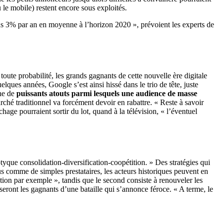
 le mobile) restent encore sous exploités.
ins 3% par an en moyenne à l’horizon 2020 », prévoient les experts de
ute probabilité, les grands gagnants de cette nouvelle ère digitale
ues années, Google s’est ainsi hissé dans le trio de tête, juste
che de
puissants atouts parmi lesquels une audience de masse
arché traditionnel va forcément devoir en rabattre. « Reste à savoir
age pourraient sortir du lot, quand à la télévision, « l’éventuel
ptyque consolidation-diversification-coopétition. » Des stratégies qui
us comme de simples prestataires, les acteurs historiques peuvent en
éation par exemple », tandis que le second consiste à renouveler les
 seront les gagnants d’une bataille qui s’annonce féroce. « A terme, le