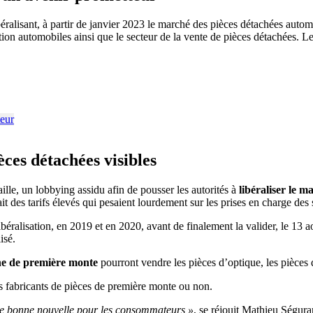
libéralisant, à partir de janvier 2023 le marché des pièces détachées au
tion automobiles ainsi que le secteur de la vente de pièces détachées. L
èces détachées visibles
lle, un lobbying assidu afin de pousser les autorités à
libéraliser le 
t des tarifs élevés qui pesaient lourdement sur les prises en charge des 
ibéralisation, en 2019 et en 2020, avant de finalement la valider, le 13 a
isé.
ine de première monte
pourront vendre les pièces d’optique, les pièces d
les fabricants de pièces de première monte ou non.
 une bonne nouvelle pour les consommateurs »
, se réjouit Mathieu Ségura