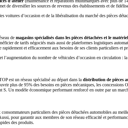
ices d’atelier
(maintenance et réparations multimarques avec plus de 140
t de diversifier les sources de revenus des établissements et de fidéliser
s voitures d’occasion et de la libéralisation du marché des pièces déta
réseau de
magasins spécialisés dans les pièces détachées et le matérie
éficier de tarifs négociés mais aussi de plateformes logistiques automa
 rapidement et efficacement aux besoins de ses clients particuliers et pr
l’augmentation du nombre de véhicules d’occasion en circulation : la 
TOP est un réseau spécialisé au départ dans la
distribution de pièces a
uvrir plus de 95% des besoins en pièces mécaniques, les concessions OTO
int S. Un modèle économique performant renforcé en outre par un march
consommateurs particuliers des pièces détachées automobiles au meilleur
 Aussi, pour garantir aux membres de son réseau efficacité et performan
apides des produits.