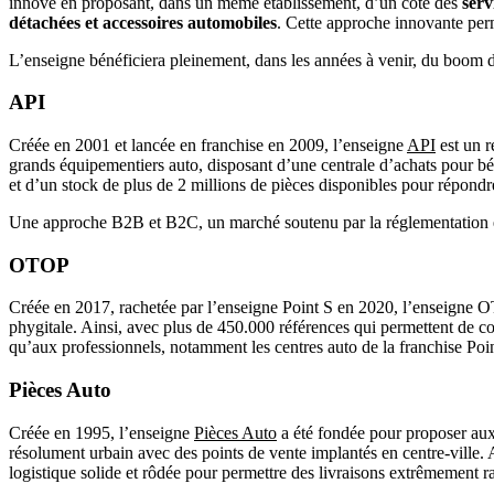
innové en proposant, dans un même établissement, d’un côté des
serv
détachées et accessoires automobiles
. Cette approche innovante perme
L’enseigne bénéficiera pleinement, dans les années à venir, du boom de
API
Créée en 2001 et lancée en franchise en 2009, l’enseigne
API
est un 
grands équipementiers auto, disposant d’une centrale d’achats pour bén
et d’un stock de plus de 2 millions de pièces disponibles pour répondre
Une approche B2B et B2C, un marché soutenu par la réglementation et 
OTOP
Créée en 2017, rachetée par l’enseigne Point S en 2020, l’enseigne O
phygitale. Ainsi, avec plus de 450.000 références qui permettent de co
qu’aux professionnels, notamment les centres auto de la franchise Po
Pièces Auto
Créée en 1995, l’enseigne
Pièces Auto
a été fondée pour proposer aux 
résolument urbain avec des points de vente implantés en centre-ville.
logistique solide et rôdée pour permettre des livraisons extrêmement r