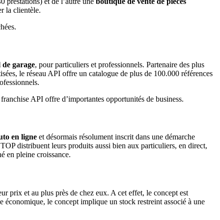
 prestations) et de l’autre une
boutique de vente de pièces
 la clientèle.
chées.
l de garage
, pour particuliers et professionnels. Partenaire des plus
tisées, le réseau API offre un catalogue de plus de 100.000 références
ofessionnels.
franchise API offre d’importantes opportunités de business.
uto en ligne
et désormais résolument inscrit dans une démarche
P distribuent leurs produits aussi bien aux particuliers, en direct,
é en pleine croissance.
 prix et au plus près de chez eux. A cet effet, le concept est
ce économique, le concept implique un stock restreint associé à une