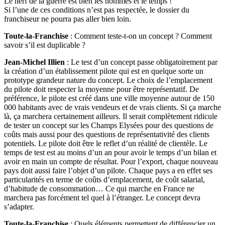
Le nerf de la guerre est bien les hommes et le temps !
Si l’une de ces conditions n’est pas respectée, le dossier du
franchiseur ne pourra pas aller bien loin.
Toute-la-Franchise
: Comment teste-t-on un concept ? Comment
savoir s’il est duplicable ?
Jean-Michel Illien
: Le test d’un concept passe obligatoirement par
la création d’un établissement pilote qui est en quelque sorte un
prototype grandeur nature du concept. Le choix de l’emplacement
du pilote doit respecter la moyenne pour être représentatif. De
préférence, le pilote est créé dans une ville moyenne autour de 150
000 habitants avec de vrais vendeurs et de vrais clients. Si ça marche
là, ça marchera certainement ailleurs. Il serait complètement ridicule
de tester un concept sur les Champs Elysées pour des questions de
coûts mais aussi pour des questions de représentativité des clients
potentiels. Le pilote doit être le reflet d’un réalité de clientèle. Le
temps de test est au moins d’un an pour avoir le temps d’un bilan et
avoir en main un compte de résultat. Pour l’export, chaque nouveau
pays doit aussi faire l’objet d’un pilote. Chaque pays a en effet ses
particularités en terme de coûts d’emplacement, de coût salarial,
d’habitude de consommation… Ce qui marche en France ne
marchera pas forcément tel quel à l’étranger. Le concept devra
s’adapter.
Toute-la-Franchise
: Quels éléments permettent de différencier un