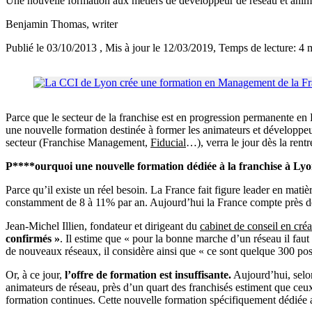
Une nouvelle formation aux métiers de développeur de réseau et anim
Benjamin Thomas
, writer
Publié le 03/10/2013
, Mis à jour le 12/03/2019
, Temps de lecture: 4 
Parce que le secteur de la franchise est en progression permanente en
une nouvelle formation destinée à former les animateurs et développeu
secteur (Franchise Management,
Fiducial
…), verra le jour dès la ren
P****ourquoi une nouvelle formation dédiée à la franchise à Lyo
Parce qu’il existe un réel besoin. La France fait figure leader en mati
constamment de 8 à 11% par an. Aujourd’hui la France compte près de
Jean-Michel Illien, fondateur et dirigeant du
cabinet de conseil en cr
confirmés »
. Il estime que « pour la bonne marche d’un réseau il fau
de nouveaux réseaux, il considère ainsi que « ce sont quelque 300 po
Or, à ce jour,
l’offre de formation est insuffisante.
Aujourd’hui, selon
animateurs de réseau, près d’un quart des franchisés estiment que ceux
formation continues. Cette nouvelle formation spécifiquement dédiée a