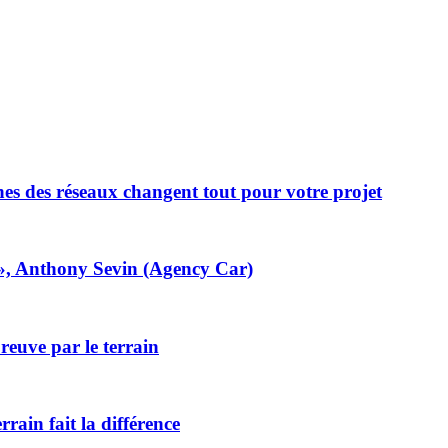
nes des réseaux changent tout pour votre projet
é», Anthony Sevin (Agency Car)
reuve par le terrain
rrain fait la différence