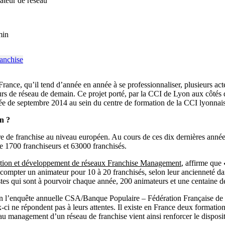
ateur de réseau
min
 France, qu’il tend d’année en année à se professionnaliser, plusieurs
rs de réseau de demain. Ce projet porté, par la CCI de Lyon aux côtés 
trée de septembre 2014 au sein du centre de formation de la CCI lyonnai
n ?
ère de franchise au niveau européen. Au cours de ces dix dernières année
 1700 franchiseurs et 63000 franchisés.
éation et développement de réseaux Franchise Management
, affirme que
t compter un animateur pour 10 à 20 franchisés, selon leur ancienneté da
stes qui sont à pourvoir chaque année, 200 animateurs et une centaine d
 l’enquête annuelle CSA/Banque Populaire – Fédération Française de la
-ci ne répondent pas à leurs attentes. Il existe en France deux formation
u management d’un réseau de franchise vient ainsi renforcer le dispositi