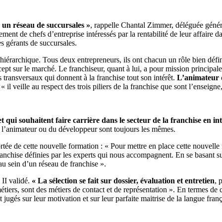
 un réseau de succursales »
, rappelle Chantal Zimmer, déléguée génér
nt de chefs d’entreprise intéressés par la rentabilité de leur affaire da
les gérants de succursales.
iérarchique. Tous deux entrepreneurs, ils ont chacun un rôle bien défini
ept sur le marché. Le franchiseur, quant à lui, a pour mission principale
es transversaux qui donnent à la franchise tout son intérêt.
L’animateur d
l veille au respect des trois piliers de la franchise que sont l’enseigne, 
t qui souhaitent faire carrière dans le secteur de la franchise en i
de l’animateur ou du développeur sont toujours les mêmes.
rtée de cette nouvelle formation : « Pour mettre en place cette nouvelle 
anchise définies par les experts qui nous accompagnent. En se basant s
 au sein d’un réseau de franchise ».
 II validé.
« La sélection se fait sur dossier, évaluation et entretien
, 
tiers, sont des métiers de contact et de représentation ». En termes de 
jugés sur leur motivation et sur leur parfaite maitrise de la langue franç